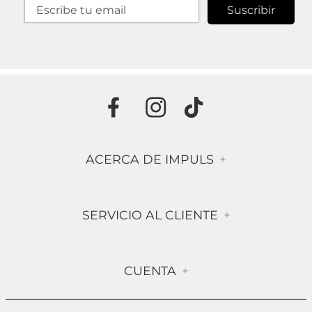
Suscribir
ACERCA DE IMPULS
+
Historia
SERVICIO AL CLIENTE
+
Misión & Visión
Términos & Condiciones
Contáctanos
CUENTA
+
Preguntas frecuentes
Compra Segura