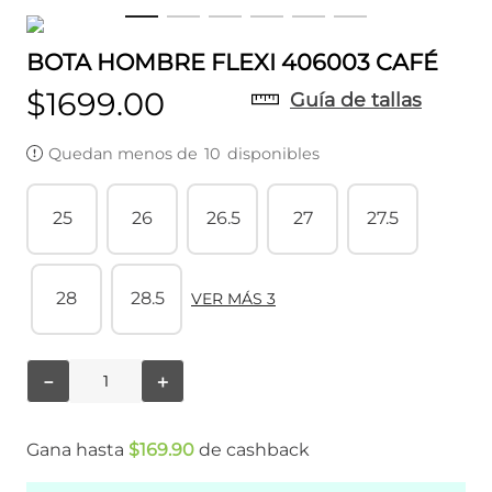
BOTA HOMBRE FLEXI 406003 CAFÉ
$
1699
.
00
Guía de tallas
Quedan menos de
10
disponibles
25
26
26.5
27
27.5
28
28.5
VER MÁS 3
－
＋
Gana hasta
$
169
.
90
de cashback