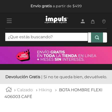
Envío gratis
a partir de $499
¿Que estás buscando?
TÉRMINOS MÁS BUSCADOS
1
.
tenis mujer
2
.
sandalias mujer
3
.
tenis hombre
Devolución Gratis
| Si no te queda bien, devuélvelo.
4
.
botas mujer
Calzado
Hiking
BOTA HOMBRE FLEXI
5
.
tenis niña
406003 CAFÉ