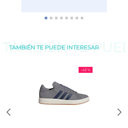
TAMBIÉN TE PU
TAMBIÉN TE PUEDE
INTERESAR
-
43 %