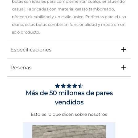
botas son ideales para complementar cualquier atuendo
casual. Fabricadas con material grasso tamboreado,
ofrecen durabilidad y un estilo único. Perfectas para el uso
diario, estas botas combinan funcionalidad y moda en un
solo producto.
Especificaciones
Reseñas
Tipo
BOTA
Ocasión
Casual
Más de 50 millones de pares
Género
Hombre
vendidos
Altura Tacón
DE 0 A 4 cms
Esto es lo que dicen sobre nosotros
Calce
NORMAL
Color
CAFE