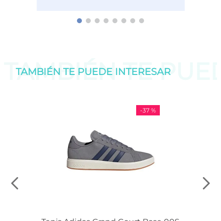
TAMBIÉN TE PU
TAMBIÉN TE PUEDE
INTERESAR
-
37 %