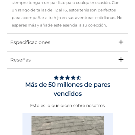
siempre tengan un par listo para cualquier ocasión. Con
un rango de tallas del 12 al 16, estos tenis son perfectos
para acompañar a tu hijo en sus aventuras cotidianas. No
esperes más y añade este esencial a su colección.
Especificaciones
Reseñas
Tipo
TENIS
Ocasión
Urbano
Más de 50 millones de pares
Género
Niño
vendidos
Altura Tacón
DE 0 A 4 cms
Esto es lo que dicen sobre nosotros
Calce
NORMAL
Color
GRIS