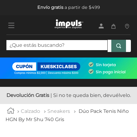
Envío gratis
a partir de $499
¿Que estás buscando?
TÉRMINOS MÁS BUSCADOS
1
.
tenis mujer
2
.
sandalias mujer
3
.
tenis hombre
Devolución Gratis
| Si no te queda bien, devuélvelo.
4
.
botas mujer
Calzado
Sneakers
Dúo Pack Tenis Niño
5
.
tenis
HGN By Mr Shu 740 Gris