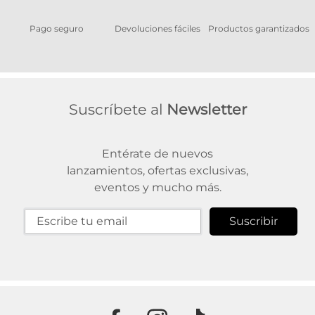
Pago seguro
Devoluciones fáciles
Productos garantizados
A
Suscríbete al
Newsletter
Entérate de nuevos
lanzamientos, ofertas exclusivas,
eventos y mucho más.
Suscribir