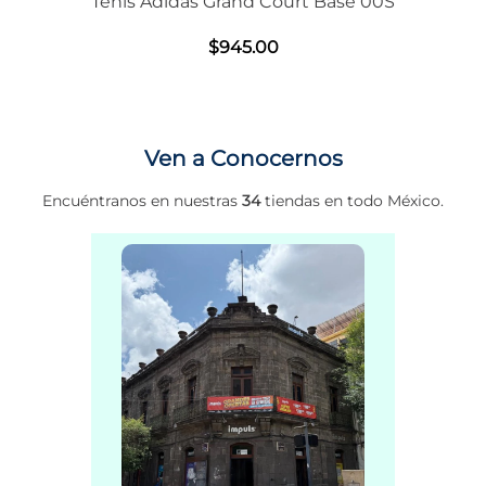
Tenis Adidas Grand Court Base 00S
$
945
.
00
Ven a Conocernos
Encuéntranos en nuestras
34
tiendas en todo México.