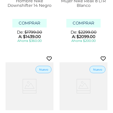
Hombre Nike
Mujer Nike Reax 8 LTR
Downshifter 14 Negro
Blanco
COMPRAR
COMPRAR
De:
$
1799
.
00
De:
$
2299
.
00
A:
$
1439
.
00
A:
$
2099
.
00
Ahorra
$
360
.
00
Ahorra
$
200
.
00