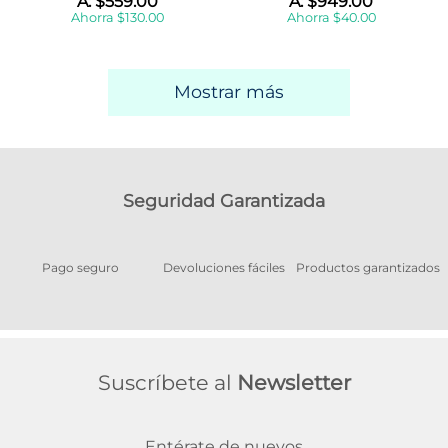
A:
$
559
.
00
A:
$
949
.
00
Ahorra
$
130
.
00
Ahorra
$
40
.
00
Mostrar más
Seguridad Garantizada
Pago seguro
Devoluciones fáciles
Productos garantizados
A
Suscríbete al
Newsletter
Entérate de nuevos