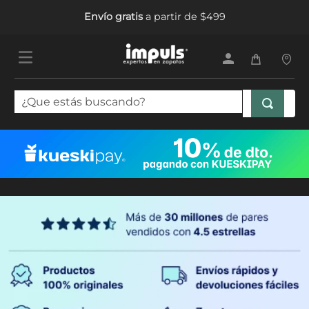
Envío gratis
a partir de $499
¿Que estás buscando?
TÉRMINOS MÁS BUSCADOS
1
.
tenis mujer
2
.
sandalias mujer
3
.
tenis hombre
4
.
botas mujer
5
.
tenis