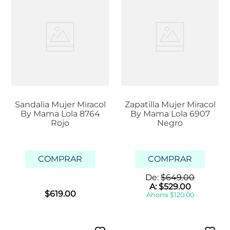
Sandalia Mujer Miracol
Zapatilla Mujer Miracol
By Mama Lola 8764
By Mama Lola 6907
Rojo
Negro
COMPRAR
COMPRAR
De:
$
649
.
00
A:
$
529
.
00
$
619
.
00
Ahorra
$
120
.
00