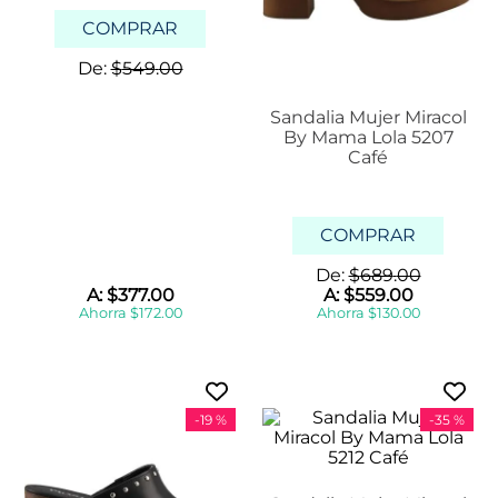
COMPRAR
De:
$
549
.
00
Sandalia Mujer Miracol
By Mama Lola 5207
Café
COMPRAR
De:
$
689
.
00
A:
$
377
.
00
A:
$
559
.
00
Ahorra
$
172
.
00
Ahorra
$
130
.
00
-
19 %
-
35 %