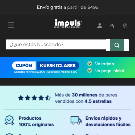
Envío gratis
a partir de $499
¿Que estás buscando?
TÉRMINOS MÁS BUSCADOS
1
.
tenis mujer
2
.
sandalias mujer
3
.
tenis hombre
4
.
botas mujer
5
.
tenis