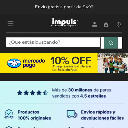
Envío gratis
a partir de $499
¿Que estás buscando?
TÉRMINOS MÁS BUSCADOS
1
.
sandalias mujer
2
.
tenis mujer
3
.
tenis hombre
4
.
botas mujer
5
.
tenis