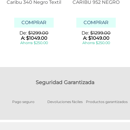
Caribu 340 Negro Textil
CARIBU 952 NEGRO
COMPRAR
COMPRAR
De:
$
1299
.
00
De:
$
1299
.
00
A:
$
1049
.
00
A:
$
1049
.
00
Ahorra
$
250
.
00
Ahorra
$
250
.
00
Seguridad Garantizada
Pago seguro
Devoluciones fáciles
Productos garantizados
A