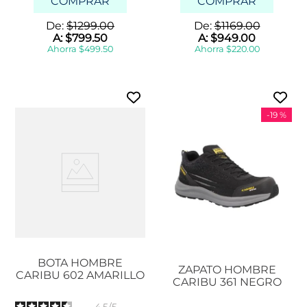
COMPRAR
COMPRAR
De:
$
1299
.
00
De:
$
1169
.
00
A:
$
799
.
50
A:
$
949
.
00
Ahorra
$
499
.
50
Ahorra
$
220
.
00
-
19 %
BOTA HOMBRE
ZAPATO HOMBRE
CARIBU 602 AMARILLO
CARIBU 361 NEGRO