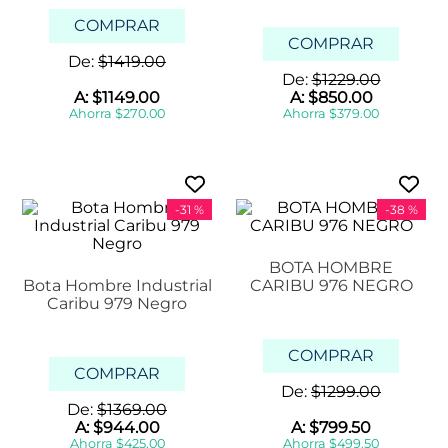
COMPRAR
COMPRAR
De:
$
1419
.
00
De:
$
1229
.
00
A:
$
1149
.
00
A:
$
850
.
00
Ahorra
$
270
.
00
Ahorra
$
379
.
00
-
31 %
-
38 %
BOTA HOMBRE
Bota Hombre Industrial
CARIBU 976 NEGRO
Caribu 979 Negro
COMPRAR
COMPRAR
De:
$
1299
.
00
De:
$
1369
.
00
A:
$
944
.
00
A:
$
799
.
50
Ahorra
$
425
.
00
Ahorra
$
499
.
50