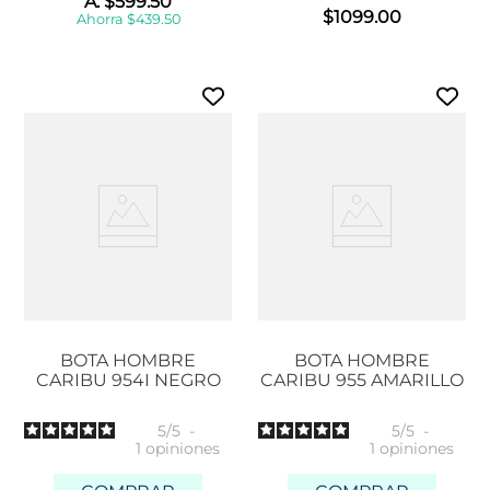
A:
$
599
.
50
$
1099
.
00
Ahorra
$
439
.
50
BOTA HOMBRE
BOTA HOMBRE
CARIBU 954I NEGRO
CARIBU 955 AMARILLO
5
/
5
-
5
/
5
-
1
opiniones
1
opiniones