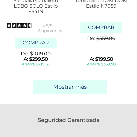
Sandalia Caballero
Tenis Niño TOKI DOKI
LOBO SOLO Estilo
Estilo N7059
6541N
4.5
/
5
-
COMPRAR
2
opiniones
De:
$
559
.
00
COMPRAR
De:
$
1019
.
00
A:
$
299
.
50
A:
$
199
.
50
Ahorra
$
719
.
50
Ahorra
$
359
.
50
Mostrar más
Seguridad Garantizada