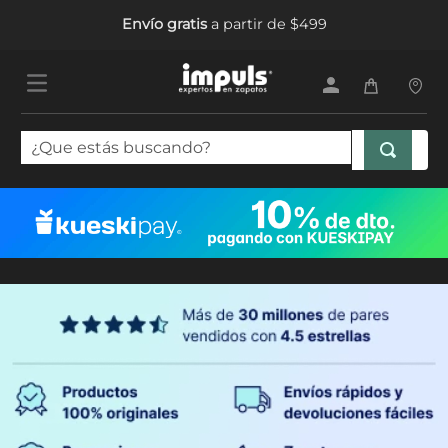
Envío gratis
a partir de $499
¿Que estás buscando?
TÉRMINOS MÁS BUSCADOS
1
.
tenis mujer
2
.
sandalias mujer
3
.
tenis hombre
4
.
botas mujer
5
.
tenis niña