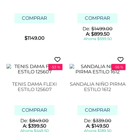
COMPRAR
COMPRAR
De:
$
1499
.
00
A:
$
899
.
50
$
1149
.
00
Ahorra
$
599
.
50
-
53 %
-
56 %
TENIS DAMA FLEXI
SANDALIA NIÑO PIRMA
ESTILO 125607
ESTILO 1612
COMPRAR
COMPRAR
De:
$
849
.
00
De:
$
339
.
00
A:
$
399
.
50
A:
$
149
.
50
Ahorra
$
449
.
50
Ahorra
$
189
.
50