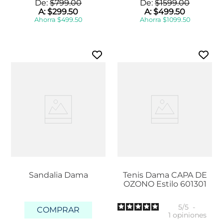
De:
$
799
.
00
De:
$
1599
.
00
A:
$
299
.
50
A:
$
499
.
50
Ahorra
$
499
.
50
Ahorra
$
1099
.
50
Sandalia Dama
Tenis Dama CAPA DE
OZONO Estilo 601301
5
/
5
-
COMPRAR
1
opiniones