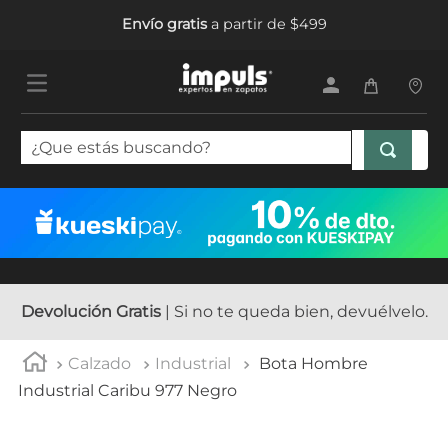
Envío gratis
a partir de $499
¿Que estás buscando?
TÉRMINOS MÁS BUSCADOS
1
.
tenis mujer
2
.
sandalias mujer
3
.
tenis hombre
Devolución Gratis
| Si no te queda bien, devuélvelo.
4
.
botas mujer
Calzado
Industrial
Bota Hombre
5
.
tenis
Industrial Caribu 977 Negro