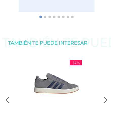
TAMBIÉN TE PU
TAMBIÉN TE PUEDE
INTERESAR
-
37 %