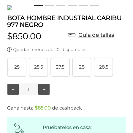
BOTA HOMBRE INDUSTRIAL CARIBU
977 NEGRO
$
850
.
00
Guía de tallas
Quedan menos de
10
disponibles
25
25.5
27.5
28
28.5
－
＋
Gana hasta
$
85
.
00
de cashback
Pruébatelos en casa: