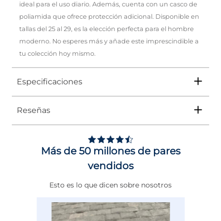
ideal para el uso diario. Además, cuenta con un casco de
poliamida que ofrece protección adicional. Disponible en
tallas del 25 al 29, es la elección perfecta para el hombre
moderno. No esperes más y añade este imprescindible a
tu colección hoy mismo.
Especificaciones
Reseñas
Tipo
BOTA
Ocasión
Casual
Más de 50 millones de pares
Género
Hombre
vendidos
Altura Tacón
DE 0 A 4 cms
Esto es lo que dicen sobre nosotros
Calce
NORMAL
Color
NEGRO