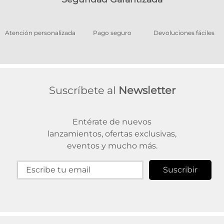
os
Atención personalizada
Pago seguro
Devoluciones fáciles
Suscríbete al
Newsletter
Entérate de nuevos
lanzamientos, ofertas exclusivas,
eventos y mucho más.
Suscribir