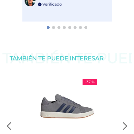
TAMBIÉN TE PU
TAMBIÉN TE PUEDE
INTERESAR
-
37 %