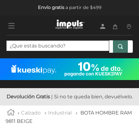
Envío gratis
a partir de $499
¿Que estás buscando?
TÉRMINOS MÁS BUSCADOS
1
.
tenis mujer
2
.
sandalias mujer
3
.
tenis hombre
Devolución Gratis
| Si no te queda bien, devuélvelo.
4
.
botas mujer
Calzado
Industrial
BOTA HOMBRE RAM
5
.
tenis niña
9811 BEIGE