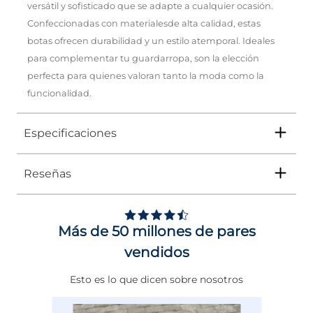
versátil y sofisticado que se adapte a cualquier ocasión.
Confeccionadas con materialesde alta calidad, estas
botas ofrecen durabilidad y un estilo atemporal. Ideales
para complementar tu guardarropa, son la elección
perfecta para quienes valoran tanto la moda como la
funcionalidad.
Especificaciones
Reseñas
Tipo
BOTA
Ocasión
Casual
Más de 50 millones de pares
Género
Hombre
vendidos
Altura Tacón
DE 0 A 4 cms
Esto es lo que dicen sobre nosotros
Calce
NORMAL
Color
BEIGE