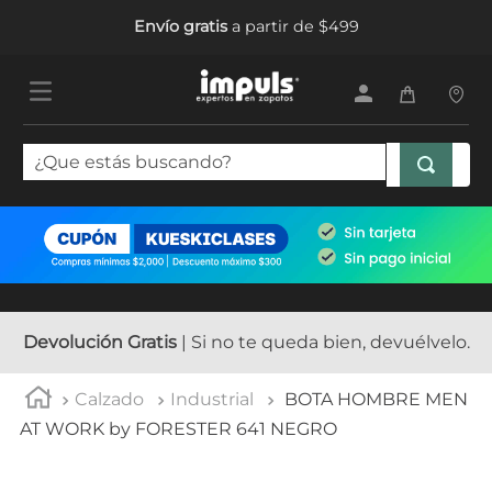
Envío gratis
a partir de $499
¿Que estás buscando?
TÉRMINOS MÁS BUSCADOS
1
.
tenis mujer
2
.
sandalias mujer
3
.
tenis hombre
Devolución Gratis
| Si no te queda bien, devuélvelo.
4
.
botas mujer
Calzado
Industrial
BOTA HOMBRE MEN
5
.
tenis
AT WORK by FORESTER 641 NEGRO