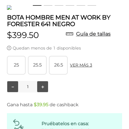
BOTA HOMBRE MEN AT WORK BY
FORESTER 641 NEGRO
$
399
.
50
Guía de tallas
Quedan menos de
1
disponibles
25
25.5
26.5
VER MÁS 3
－
＋
Gana hasta
$
39
.
95
de cashback
Pruébatelos en casa: