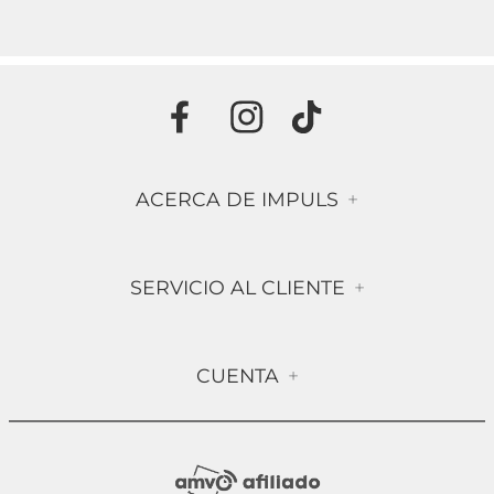
ACERCA DE IMPULS
+
Historia
SERVICIO AL CLIENTE
+
Misión & Visión
Términos & Condiciones
Contáctanos
CUENTA
+
Preguntas frecuentes
Compra Segura
Mi Cuenta
Política de Devolución
Sucursales