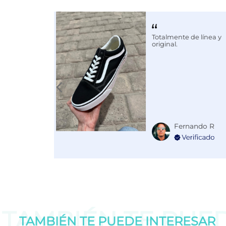
Calce
NORMAL
Color
GRIS
Totalmente de línea y
EAN
373199414
original.
Disciplina
INDUTRIA
Fernando R
TAMBIÉN TE PUE
TAMBIÉN TE PUEDE
INTERESAR