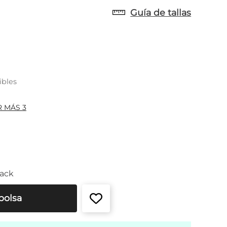
Guía de tallas
ibles
R MÁS 3
ack
bolsa