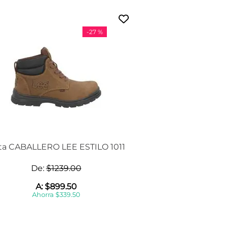
-
27 %
ta CABALLERO LEE ESTILO 1011
De:
$
1239
.
00
A:
$
899
.
50
Ahorra
$
339
.
50