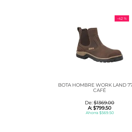
-
42 %
BOTA HOMBRE WORK LAND 77
CAFÉ
De:
$
1369
.
00
A:
$
799
.
50
Ahorra
$
569
.
50