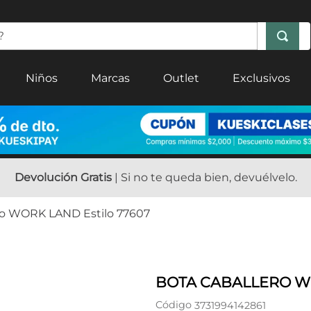
Niños
Marcas
Outlet
Exclusivos
Devolución Gratis
| Si no te queda bien, devuélvelo.
ro WORK LAND Estilo 77607
BOTA CABALLERO WO
Código
3731994142861