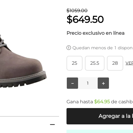
$
1059
.
00
$
649
.
50
Precio exclusivo en línea
Quedan menos de
1
dispon
25
25.5
28
VE
－
＋
Gana hasta
$
64
.
95
de cashb
Agregar a la 