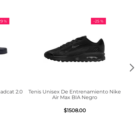
-
25 %
-
36 %
miento Nike
Tenis Adidas VL Court 3.0
gro
$
984
.
00