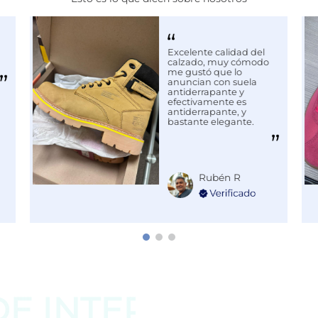
Excelente calidad del
2861
calzado, muy cómodo
me gustó que lo
L
anuncian con suela
antiderrapante y
efectivamente es
antiderrapante, y
bastante elegante.
Rubén R
DE
INTERESAR