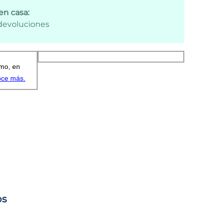
en casa:
 devoluciones
os