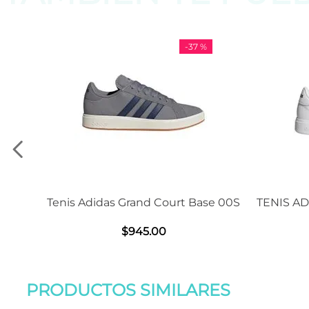
 %
-
11 %
ase 00S
TENIS ADIDAS GRAND COURT BASE
Sandal
2.0
$
1239
.
00
PRODUCTOS SIMILARES