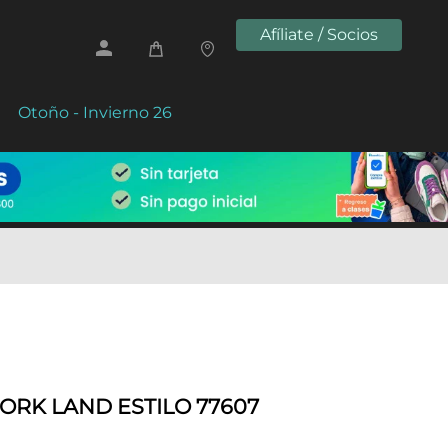
Afíliate / Socios
Otoño - Invierno 26
RK LAND ESTILO 77607