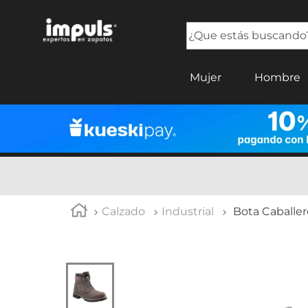
¿Que estás buscando?
TÉRMINOS MÁS BUSCADOS
Mujer
Hombre
1
.
tenis mujer
2
.
sandalias mujer
3
.
tenis hombre
4
.
botas mujer
5
.
tenis
Calzado
Industrial
Bota Caballe