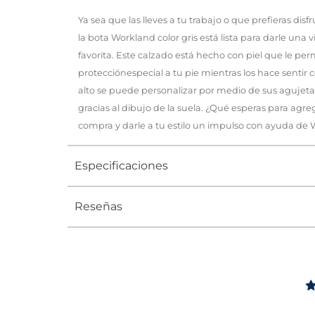
Ya sea que las lleves a tu trabajo o que prefieras disf
la bota Workland color gris está lista para darle una v
favorita. Este calzado está hecho con piel que le per
protecciónespecial a tu pie mientras los hace sentir 
alto se puede personalizar por medio de sus agujetas 
gracias al dibujo de la suela. ¿Qué esperas para agreg
compra y darle a tu estilo un impulso con ayuda de
Especificaciones
Reseñas
Tipo
BOTA
Ocasión
Casual
Género
Hombre
Altura Tacón
DE 0 A 4 c