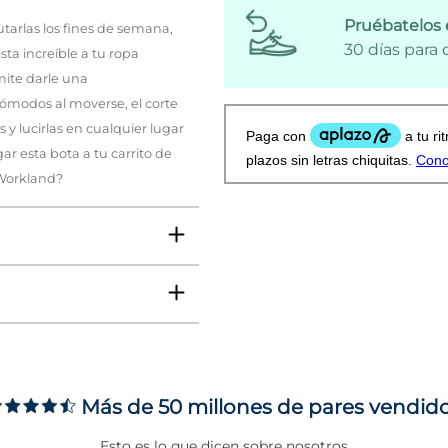
Pruébatelos 
rutarlas los fines de semana,
30 días para
ista increíble a tu ropa
mite darle una
cómodos al moverse, el corte
y lucirlas en cualquier lugar
ar esta bota a tu carrito de
 Workland?
Más de 50 millones de pares vendid
ms
Esto es lo que dicen sobre nosotros