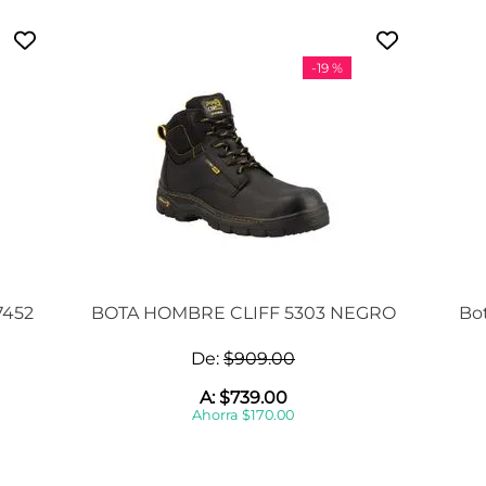
-
19 %
452
BOTA HOMBRE CLIFF 5303 NEGRO
Bo
De:
$
909
.
00
A:
$
739
.
00
Ahorra
$
170
.
00