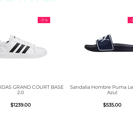
-
29 %
ia Hombre Puma Leadcat 2.0
Tenis Unisex De Entrena
Azul
Air Max BIA Ne
$
535
.
00
$
1508
.
00