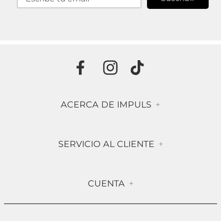
ACERCA DE IMPULS
+
Historia
SERVICIO AL CLIENTE
+
Misión & Visión
Términos & Condiciones
Contáctanos
CUENTA
+
Preguntas frecuentes
Compra Segura
Mi Cuenta