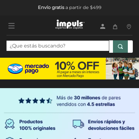
Envío gratis
a partir de $499
¿Que estás buscando?
TÉRMINOS MÁS BUSCADOS
1
.
sandalias mujer
2
.
tenis mujer
3
.
tenis hombre
4
.
botas mujer
5
.
tenis