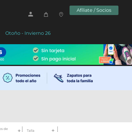
Afíliate / Socios
Otoño - Invierno 26
s de
Talla