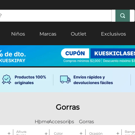
Niños
Marcas
Outlet
Exclusivos
Gorras
Accesorios
Gorras
Altura
Rango
Color
Ocasión