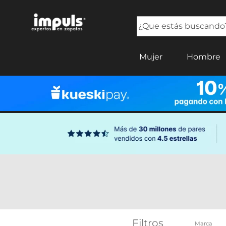
¿Que estás buscando?
TÉRMINOS MÁS BUSCADOS
Mujer
Hombre
1
.
tenis mujer
2
.
sandalias mujer
3
.
tenis hombre
4
.
botas mujer
5
.
tenis
Filtros
Marca