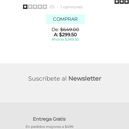
1
/
5
-
1
opiniones
COMPRAR
De:
$
649
.
00
A:
$
299
.
50
Ahorra
$
349
.
50
Suscríbete al
Newsletter
Entrega Gratis
En pedidos mayores a $499