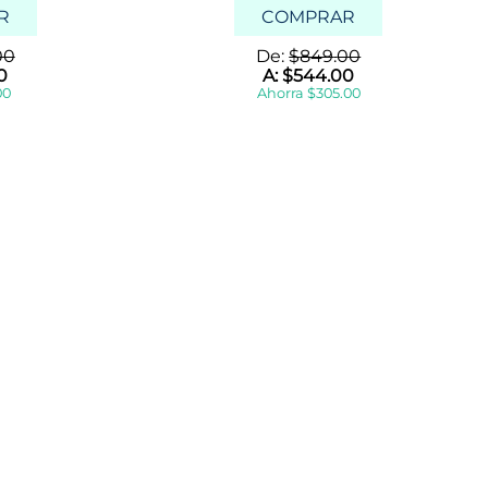
R
COMPRAR
00
De:
$
849
.
00
0
A:
$
544
.
00
00
Ahorra
$
305
.
00