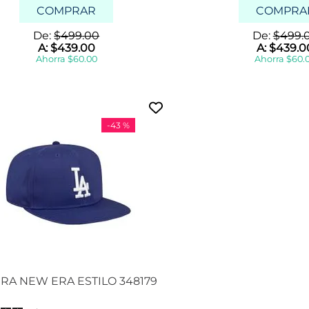
COMPRAR
COMPRA
De:
$
499
.
00
De:
$
499
.
A:
$
439
.
00
A:
$
439
.
0
Ahorra
$
60
.
00
Ahorra
$
60
.
-
43 %
RA NEW ERA ESTILO 348179