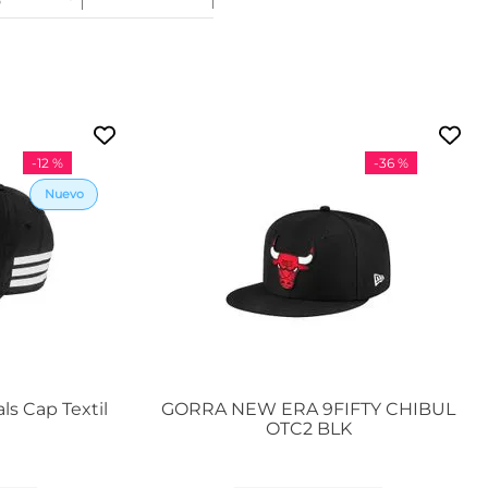
o
1
-
12 %
-
36 %
ls Cap Textil
GORRA NEW ERA 9FIFTY CHIBUL
OTC2 BLK