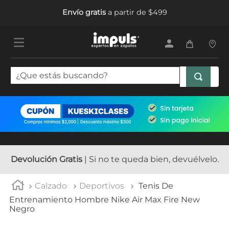
Envío gratis
a partir de $499
¿Que estás buscando?
TÉRMINOS MÁS BUSCADOS
1
.
tenis mujer
2
.
sandalias mujer
3
.
tenis hombre
Devolución Gratis
| Si no te queda bien, devuélvelo.
4
.
botas mujer
Calzado
Deportivos
Tenis De
5
.
tenis
Entrenamiento Hombre Nike Air Max Fire New
Negro