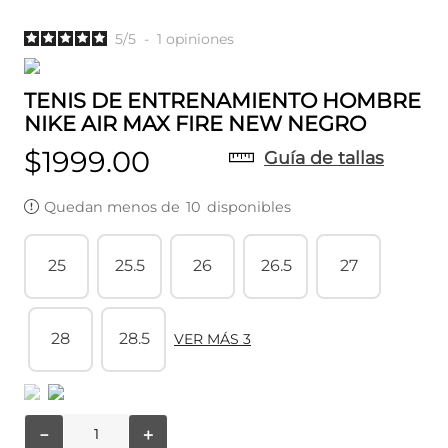
5
/
5
-
1
opiniones
TENIS DE ENTRENAMIENTO HOMBRE
NIKE AIR MAX FIRE NEW NEGRO
$
1999
.
00
Guía de tallas
Quedan menos de
10
disponibles
25
25.5
26
26.5
27
28
28.5
VER MÁS 3
－
＋