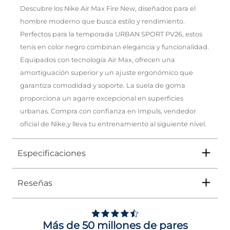
Descubre los Nike Air Max Fire New, diseñados para el
hombre moderno que busca estilo y rendimiento.
Perfectos para la temporada URBAN SPORT PV26, estos
tenis en color negro combinan elegancia y funcionalidad.
Equipados con tecnología Air Max, ofrecen una
amortiguación superior y un ajuste ergonómico que
garantiza comodidad y soporte. La suela de goma
proporciona un agarre excepcional en superficies
urbanas. Compra con confianza en Impuls, vendedor
oficial de Nike,y lleva tu entrenamiento al siguiente nivel.
Especificaciones
Reseñas
Tipo
TENIS
5
Ocasión
DEPORTIVO
/
5
Opinión verificada
Más de 50 millones de pares
Género
Hombre