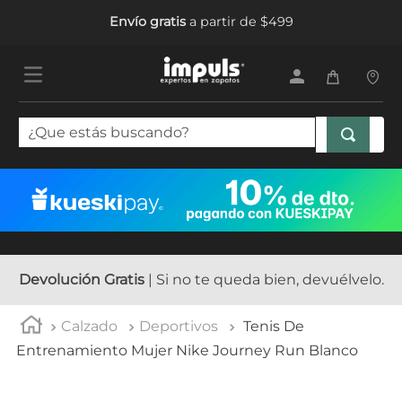
Envío gratis
a partir de $499
¿Que estás buscando?
TÉRMINOS MÁS BUSCADOS
1
.
tenis mujer
2
.
sandalias mujer
3
.
tenis hombre
Devolución Gratis
| Si no te queda bien, devuélvelo.
4
.
botas mujer
Calzado
Deportivos
Tenis De
5
.
tenis
Entrenamiento Mujer Nike Journey Run Blanco