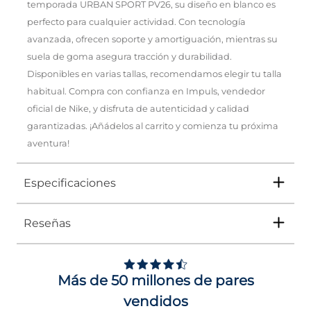
temporada URBAN SPORT PV26, su diseño en blanco es
perfecto para cualquier actividad. Con tecnología
avanzada, ofrecen soporte y amortiguación, mientras su
suela de goma asegura tracción y durabilidad.
Disponibles en varias tallas, recomendamos elegir tu talla
habitual. Compra con confianza en Impuls, vendedor
oficial de Nike, y disfruta de autenticidad y calidad
garantizadas. ¡Añádelos al carrito y comienza tu próxima
aventura!
Especificaciones
Reseñas
Tipo
TENIS
Ocasión
DEPORTIVO
Más de 50 millones de pares
Género
Mujer
vendidos
Altura Tacón
DE 0 A 4 cms