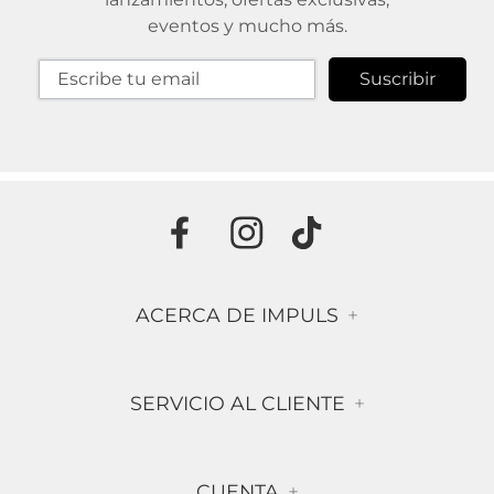
eventos y mucho más.
Suscribir
ACERCA DE IMPULS
+
Historia
SERVICIO AL CLIENTE
+
Misión & Visión
Términos & Condiciones
Contáctanos
CUENTA
+