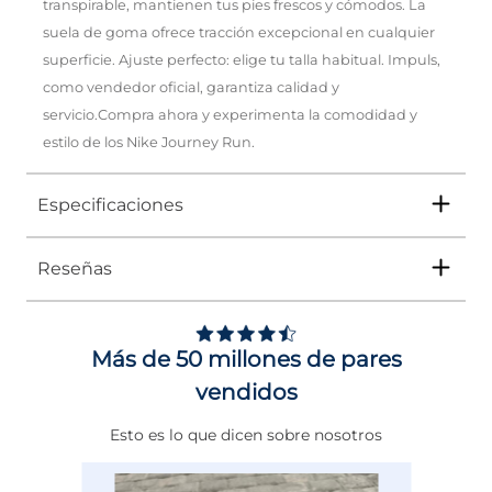
transpirable, mantienen tus pies frescos y cómodos. La
suela de goma ofrece tracción excepcional en cualquier
superficie. Ajuste perfecto: elige tu talla habitual. Impuls,
como vendedor oficial, garantiza calidad y
servicio.Compra ahora y experimenta la comodidad y
estilo de los Nike Journey Run.
Especificaciones
Reseñas
Tipo
TENIS
Ocasión
DEPORTIVO
Más de 50 millones de pares
Género
Mujer
vendidos
Altura Tacón
DE 0 A 4 cms
Esto es lo que dicen sobre nosotros
Calce
NORMAL
Color
NEGRO