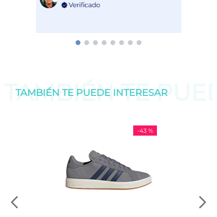
TAMBIÉN TE PU
TAMBIÉN TE PUEDE
INTERESAR
-
43 %