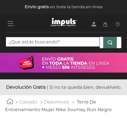
Envío gratis
en toda la tienda en línea
¿Que estás buscando?
TÉRMINOS MÁS BUSCADOS
1
.
tenis mujer
2
.
sandalias mujer
3
.
tenis hombre
Devolución Gratis
| Si no te queda bien, devuélvelo.
4
.
botas mujer
Calzado
Deportivos
Tenis De
5
.
tenis niña
Entrenamiento Mujer Nike Journey Run Negro