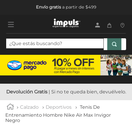
Envío gratis
a partir de $499
¿Que estás buscando?
TÉRMINOS MÁS BUSCADOS
1
.
sandalias mujer
2
.
tenis mujer
3
.
tenis hombre
Devolución Gratis
| Si no te queda bien, devuélvelo.
4
.
botas mujer
Calzado
Deportivos
Tenis De
5
.
tenis
Entrenamiento Hombre Nike Air Max Invigor
Negro