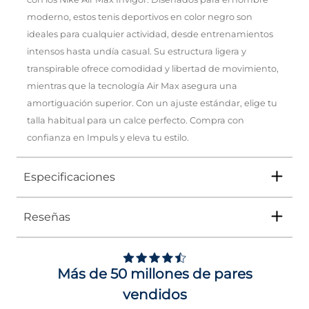
moderno, estos tenis deportivos en color negro son
ideales para cualquier actividad, desde entrenamientos
intensos hasta undía casual. Su estructura ligera y
transpirable ofrece comodidad y libertad de movimiento,
mientras que la tecnología Air Max asegura una
amortiguación superior. Con un ajuste estándar, elige tu
talla habitual para un calce perfecto. Compra con
confianza en Impuls y eleva tu estilo.
Especificaciones
Reseñas
Tipo
TENIS
Ocasión
DEPORTIVO
Más de 50 millones de pares
Género
Hombre
vendidos
Altura Tacón
DE 0 A 4 cms