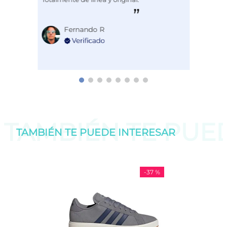
Fernando R
TAMBIÉN TE PU
TAMBIÉN TE PUEDE
INTERESAR
-
37 %