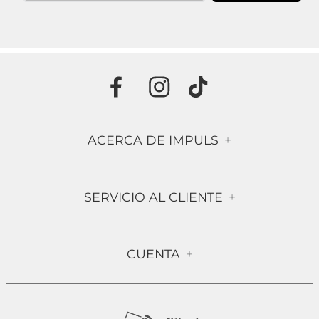
ACERCA DE IMPULS
+
Historia
SERVICIO AL CLIENTE
+
Misión & Visión
Términos & Condiciones
Contáctanos
CUENTA
+
Preguntas frecuentes
Compra Segura
Mi Cuenta
Política de Devolución