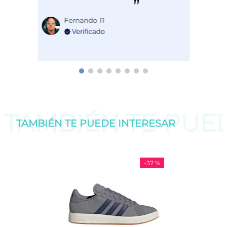
Fernando R
TAMBIÉN TE PU
TAMBIÉN TE PUEDE
INTERESAR
-
37 %