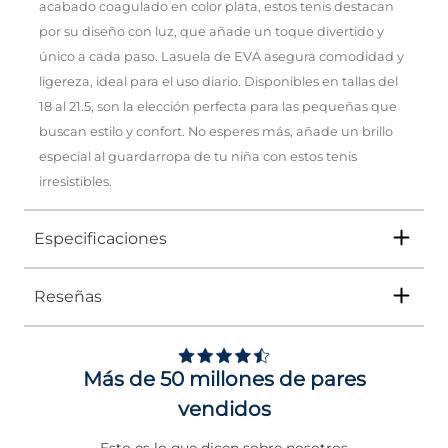
acabado coagulado en color plata, estos tenis destacan
por su diseño con luz, que añade un toque divertido y
único a cada paso. Lasuela de EVA asegura comodidad y
ligereza, ideal para el uso diario. Disponibles en tallas del
18 al 21.5, son la elección perfecta para las pequeñas que
buscan estilo y confort. No esperes más, añade un brillo
especial al guardarropa de tu niña con estos tenis
irresistibles.
Especificaciones
Reseñas
Tipo
TENIS
Ocasión
Urbano
Más de 50 millones de pares
Género
Niña
vendidos
Altura Tacón
DE 0 A 4 cms
Esto es lo que dicen sobre nosotros