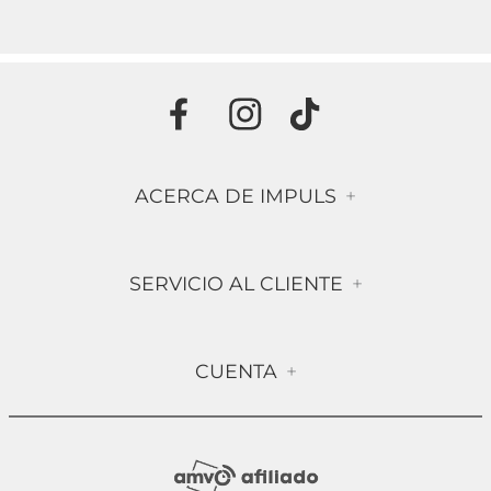
ACERCA DE IMPULS
+
Historia
SERVICIO AL CLIENTE
+
Misión & Visión
Términos & Condiciones
Contáctanos
CUENTA
+
Preguntas frecuentes
Compra Segura
Mi Cuenta
Política de Devolución
Sucursales