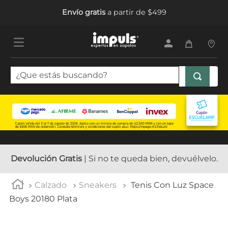
Envío gratis
a partir de $499
¿Que estás buscando?
TÉRMINOS MÁS BUSCADOS
1
.
sandalias mujer
2
.
tenis mujer
3
.
tenis hombre
Devolución Gratis
| Si no te queda bien, devuélvelo.
4
.
botas mujer
Calzado
Sneakers
Tenis Con Luz Space
5
.
tenis
Boys 20180 Plata