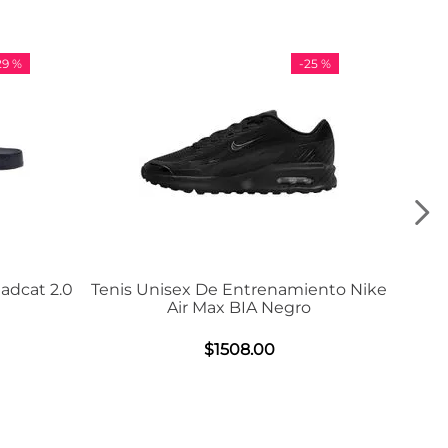
-
25 %
-
36 %
is Unisex De Entrenamiento Nike
Tenis Adidas VL
Air Max BIA Negro
$
984
.
0
$
1508
.
00