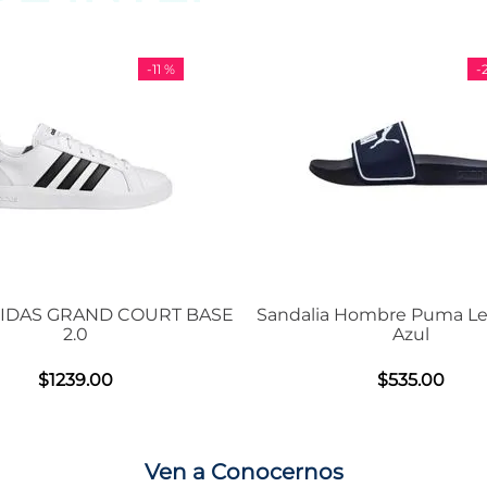
-
11 %
-
29 %
OURT BASE
Sandalia Hombre Puma Leadcat 2.0
Ten
Azul
$
535
.
00
Ven a Conocernos