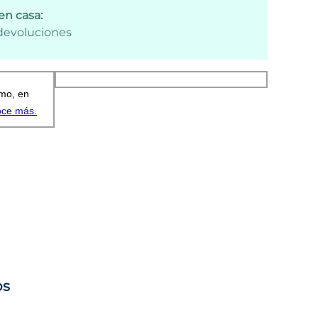
en casa:
 devoluciones
os