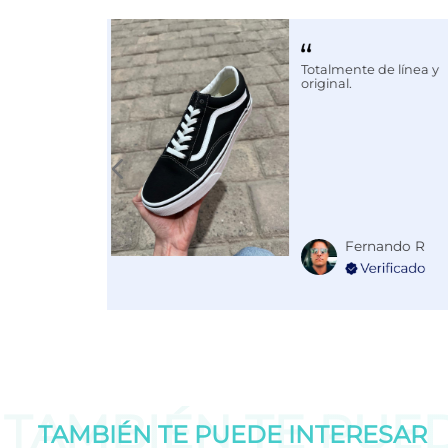
Color
NEGRO
Totalmente de línea y
Disciplina
BÁSQUET
original.
Fernando R
TAMBIÉN TE PUE
TAMBIÉN TE PUEDE
INTERESAR