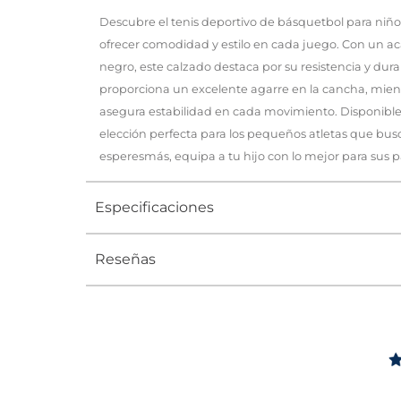
Descubre el tenis deportivo de básquetbol para niñ
ofrecer comodidad y estilo en cada juego. Con un a
negro, este calzado destaca por su resistencia y dura
proporciona un excelente agarre en la cancha, mient
asegura estabilidad en cada movimiento. Disponible en 
elección perfecta para los pequeños atletas que bu
esperesmás, equipa a tu hijo con lo mejor para sus 
Especificaciones
Reseñas
Tipo
TENIS
Ocasión
DEPORTI
Género
Niño
Altura Tacón
DE 0 A 4 c
Calce
NORMAL