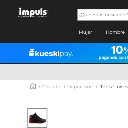
¿Que estás buscando?
TÉRMINOS MÁS BUSCADOS
Mujer
Hombre
1
.
tenis mujer
2
.
sandalias mujer
3
.
tenis hombre
4
.
botas mujer
5
.
tenis
Calzado
Deportivos
Tenis Unise