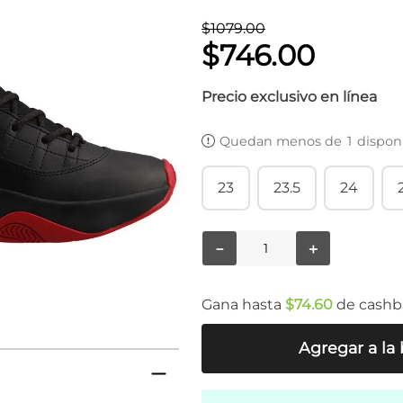
$
1079
.
00
$
746
.
00
Precio exclusivo en línea
Quedan menos de
1
dispon
23
23.5
24
－
＋
Gana hasta
$
74
.
60
de cashb
Agregar a la 