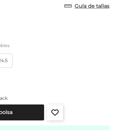
Guía de tallas
ibles
24.5
ack
bolsa