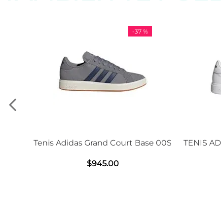
-
37 %
Adidas Grand Court Base 00S
TENIS ADIDAS GRAND C
2.0
$
945
.
00
$
1239
.
00