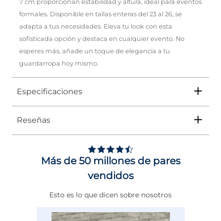
7 cm proporcionan estabilidad y altura, ideal para eventos
formales. Disponible en tallas enteras del 23 al 26, se
adapta a tus necesidades. Eleva tu look con esta
sofisticada opción y destaca en cualquier evento. No
esperes más, añade un toque de elegancia a tu
guardarropa hoy mismo.
Especificaciones
Reseñas
Tipo
SANDALIA
Ocasión
Vestir
Más de 50 millones de pares
Género
Mujer
vendidos
Altura Tacón
ENTRE 7 Y 8 CMS
Esto es lo que dicen sobre nosotros
Calce
NORMAL
Color
CAFE