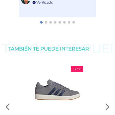
TAMBIÉN TE PU
TAMBIÉN TE PUEDE
INTERESAR
-
37 %