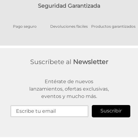
Seguridad Garantizada
Pago seguro
Devoluciones fáciles
Productos garantizados
A
Suscríbete al
Newsletter
Entérate de nuevos
lanzamientos, ofertas exclusivas,
eventos y mucho más.
Suscribir