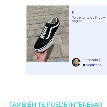
Calce
NORMAL
Color
NEGRO
Totalmente de línea y
original.
Fernando R
TAMBIÉN TE PUE
TAMBIÉN TE PUEDE
INTERESAR