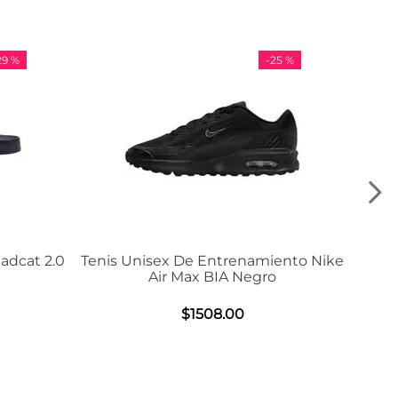
-
25 %
-
36 %
nisex De Entrenamiento Nike
Tenis Adidas VL Cou
Air Max BIA Negro
$
984
.
00
$
1508
.
00