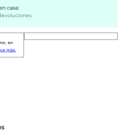
en casa:
 devoluciones
os