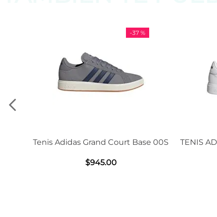
-
37 %
-
11
as Grand Court Base 00S
TENIS ADIDAS GRAND COU
2.0
$
945
.
00
$
1239
.
00