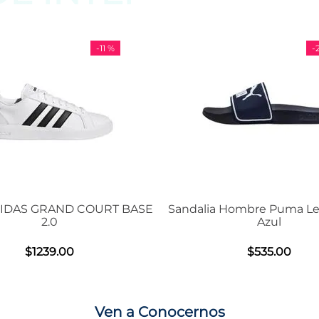
 %
-
29 %
RT BASE
Sandalia Hombre Puma Leadcat 2.0
Tenis U
Azul
$
535
.
00
Ven a Conocernos