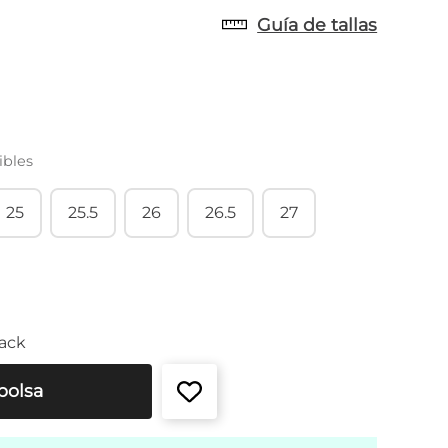
Guía de tallas
ibles
25
25.5
26
26.5
27
ack
bolsa