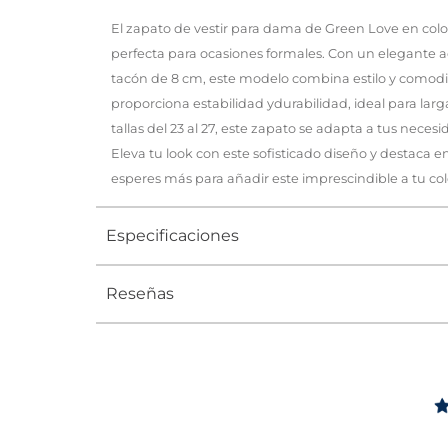
El zapato de vestir para dama de Green Love en color
perfecta para ocasiones formales. Con un elegante
tacón de 8 cm, este modelo combina estilo y comodid
proporciona estabilidad ydurabilidad, ideal para lar
tallas del 23 al 27, este zapato se adapta a tus nece
Eleva tu look con este sofisticado diseño y destaca e
esperes más para añadir este imprescindible a tu col
Especificaciones
Reseñas
Tipo
ZAPATO
Ocasión
Vestir
Género
Mujer
Altura Tacón
ENTRE 8 Y