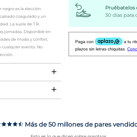
Pruébatelos 
 negro es la elección
30 días para
 acabado coagulado y un
ad. La suela de T.R.
gas jornadas. Disponible en
sidades de moda y confort.
n cualquier evento. No
ección.
Más de 50 millones de pares vendid
 9 CMS
Esto es lo que dicen sobre nosotros