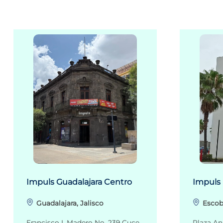
Impuls Guadalajara Centro
Impuls
Guadalajara, Jalisco
Escob
Francisco I. Madero No. 239 Cuce
Plaza An