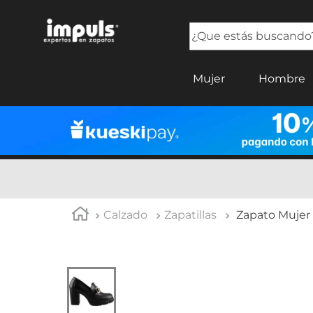
¿Que estás buscando?
TÉRMINOS MÁS BUSCADOS
Mujer
Hombre
1
.
tenis mujer
2
.
sandalias mujer
3
.
tenis hombre
4
.
botas mujer
5
.
tenis
Calzado
Zapatillas
Zapato Mujer