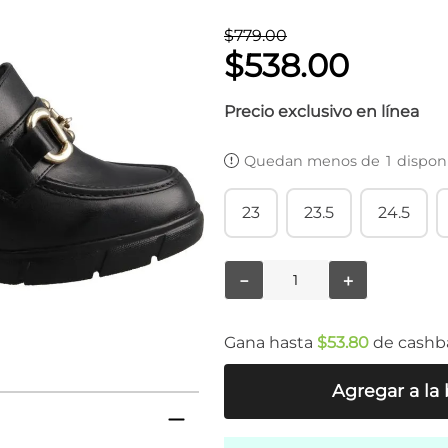
$
779
.
00
$
538
.
00
Precio exclusivo en línea
Quedan menos de
1
dispon
23
23.5
24.5
－
＋
Gana hasta
$
53
.
80
de cashb
Agregar a la 