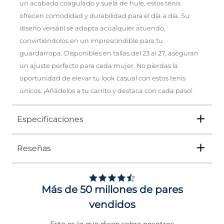
un acabado coagulado y suela de hule, estos tenis
ofrecen comodidad y durabilidad para el día a día. Su
diseño versátil se adapta acualquier atuendo,
convirtiéndolos en un imprescindible para tu
guardarropa. Disponibles en tallas del 23 al 27, aseguran
un ajuste perfecto para cada mujer. No pierdas la
oportunidad de elevar tu look casual con estos tenis
únicos. ¡Añádelos a tu carrito y destaca con cada paso!
Especificaciones
Reseñas
Tipo
TENIS
Ocasión
Urbano
Más de 50 millones de pares
Género
Mujer
vendidos
Altura Tacón
DE 0 A 4 cms
Esto es lo que dicen sobre nosotros