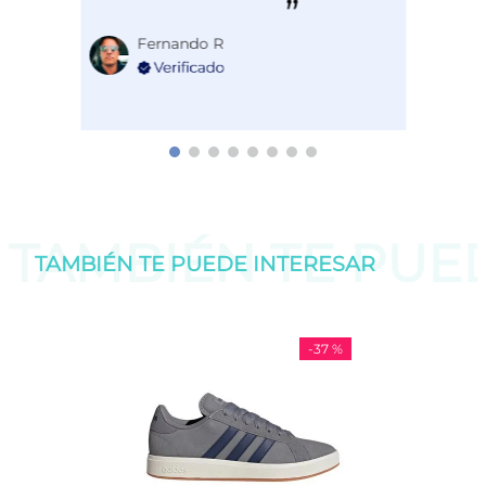
Fernando R
TAMBIÉN TE PU
TAMBIÉN TE PUEDE
INTERESAR
-
37 %