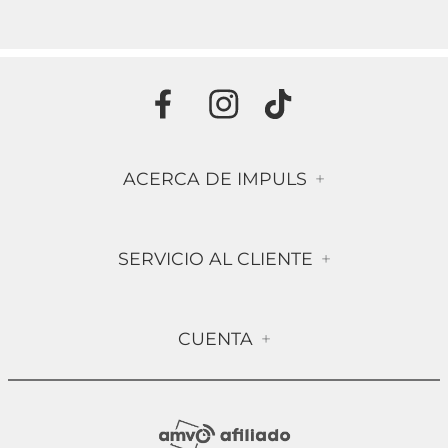
ACERCA DE IMPULS
+
Historia
SERVICIO AL CLIENTE
+
Misión & Visión
Términos & Condiciones
Contáctanos
CUENTA
+
Preguntas frecuentes
Compra Segura
Mi Cuenta
Política de Devolución
Sucursales