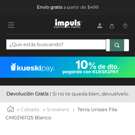
Envío gratis
a partir de $499
¿Que estás buscando?
TÉRMINOS MÁS BUSCADOS
1
.
tenis mujer
2
.
sandalias mujer
3
.
tenis hombre
Devolución Gratis
| Si no te queda bien, devuélvelo.
4
.
botas mujer
Calzado
Sneakers
Tenis Unisex Fila
5
.
tenis niña
CM02161125 Blanco