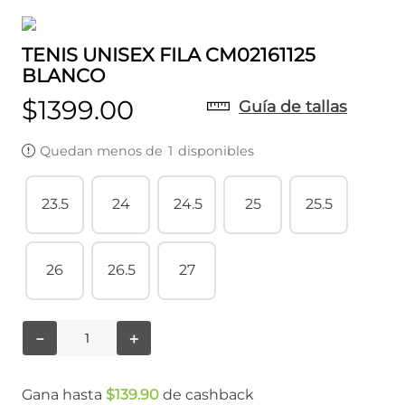
TENIS UNISEX FILA CM02161125
BLANCO
$
1399
.
00
Guía de tallas
Quedan menos de
1
disponibles
23.5
24
24.5
25
25.5
26
26.5
27
－
＋
Gana hasta
$
139
.
90
de cashback