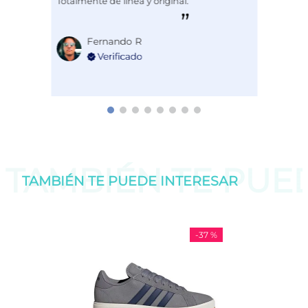
Totalmente de línea y original.
Fernando R
TAMBIÉN TE PU
TAMBIÉN TE PUEDE
INTERESAR
-
37 %