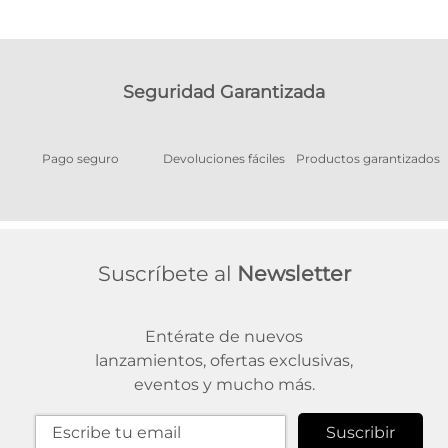
Seguridad Garantizada
Pago seguro
Devoluciones fáciles
Productos garantizados
A
Suscríbete al
Newsletter
Entérate de nuevos
lanzamientos, ofertas exclusivas,
eventos y mucho más.
Suscribir