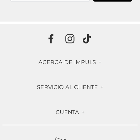
ACERCA DE IMPULS
+
Historia
SERVICIO AL CLIENTE
+
Misión & Visión
Términos & Condiciones
Contáctanos
CUENTA
+
Preguntas frecuentes
Compra Segura
Mi Cuenta
Política de Devolución