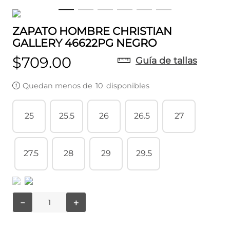
ZAPATO HOMBRE CHRISTIAN
GALLERY 46622PG NEGRO
$
709
.
00
Guía de tallas
Quedan menos de
10
disponibles
25
25.5
26
26.5
27
27.5
28
29
29.5
－
＋