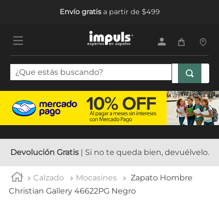
Envío gratis
a partir de $499
¿Que estás buscando?
TÉRMINOS MÁS BUSCADOS
1
.
sandalias mujer
2
.
tenis mujer
3
.
tenis hombre
Devolución Gratis
| Si no te queda bien, devuélvelo.
4
.
botas mujer
Calzado
Mocasines
Zapato Hombre
5
.
tenis
Christian Gallery 46622PG Negro