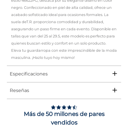
estilo 46622PG, destaca por su elegante diseño en color
negro. Confeccionado en piel de alta calidad, ofrece un
acabado sofisticado ideal para ocasiones formales. La
suela deT.R. proporciona comodidad y durabilidad,
asegurando un paso firme en cada evento. Disponible en
tallas que van del 25 al 29.5, este modelo es perfecto para
quienes buscan estilo y confort en un solo producto.
Eleva tu guardarropa con este imprescindible de la moda
masculina. ¡Hazlo tuyo hoy mismo!
Especificaciones
Reseñas
Tipo
ZAPATO
Ocasión
Vestir
Más de 50 millones de pares
Género
Hombre
vendidos
Altura Tacón
DE 0 A 4 cms