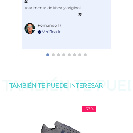
Totalmente de línea y original.
Fernando R
TAMBIÉN TE PU
TAMBIÉN TE PUEDE
INTERESAR
-
37 %