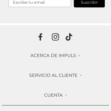
Suscribir
ACERCA DE IMPULS
+
Historia
SERVICIO AL CLIENTE
+
Misión & Visión
Términos & Condiciones
Contáctanos
CUENTA
+
Preguntas frecuentes
Compra Segura
Mi Cuenta