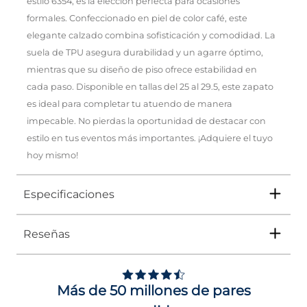
estilo 6354, es la elección perfecta para ocasiones
formales. Confeccionado en piel de color café, este
elegante calzado combina sofisticación y comodidad. La
suela de TPU asegura durabilidad y un agarre óptimo,
mientras que su diseño de piso ofrece estabilidad en
cada paso. Disponible en tallas del 25 al 29.5, este zapato
es ideal para completar tu atuendo de manera
impecable. No pierdas la oportunidad de destacar con
estilo en tus eventos más importantes. ¡Adquiere el tuyo
hoy mismo!
Especificaciones
Reseñas
Tipo
ZAPATO
Ocasión
Vestir
Más de 50 millones de pares
Género
Hombre