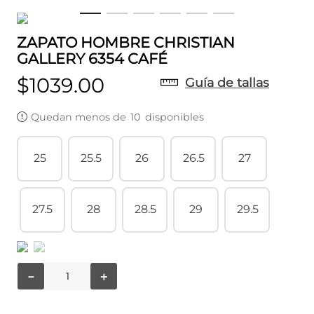
ZAPATO HOMBRE CHRISTIAN
GALLERY 6354 CAFÉ
$
1039
.
00
Guía de tallas
Quedan menos de
10
disponibles
25
25.5
26
26.5
27
27.5
28
28.5
29
29.5
－
＋