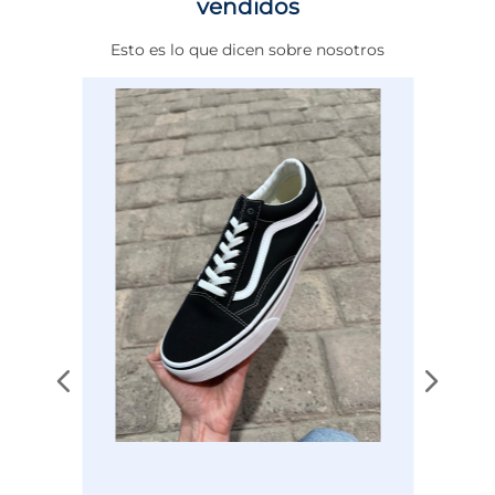
vendidos
Altura Tacón
DE 0 A 4 cms
Esto es lo que dicen sobre nosotros
Calce
NORMAL
Color
CAFE