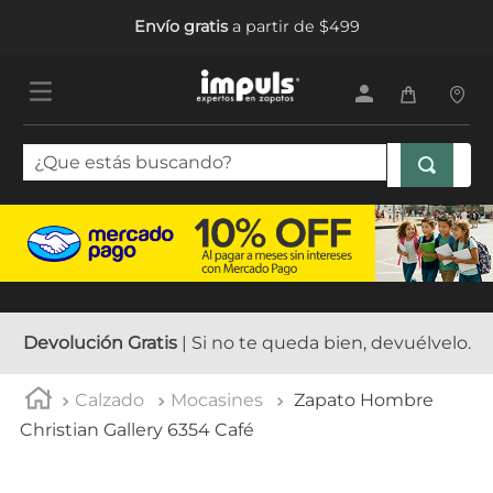
Envío gratis
a partir de $499
¿Que estás buscando?
TÉRMINOS MÁS BUSCADOS
1
.
sandalias mujer
2
.
tenis mujer
3
.
tenis hombre
Devolución Gratis
| Si no te queda bien, devuélvelo.
4
.
botas mujer
Calzado
Mocasines
Zapato Hombre
5
.
tenis
Christian Gallery 6354 Café