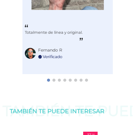
Totalmente de línea y original.
Fernando R
TAMBIÉN TE PU
TAMBIÉN TE PUEDE
INTERESAR
-
37 %