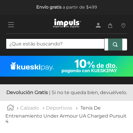
Envío gratis
a partir de $499
¿Que estás buscando?
TÉRMINOS MÁS BUSCADOS
1
.
tenis mujer
2
.
sandalias mujer
3
.
tenis hombre
Devolución Gratis
| Si no te queda bien, devuélvelo.
4
.
botas mujer
Calzado
Deportivos
Tenis De
5
.
tenis
Entrenamiento Under Armour UA Charged Pursuit
4