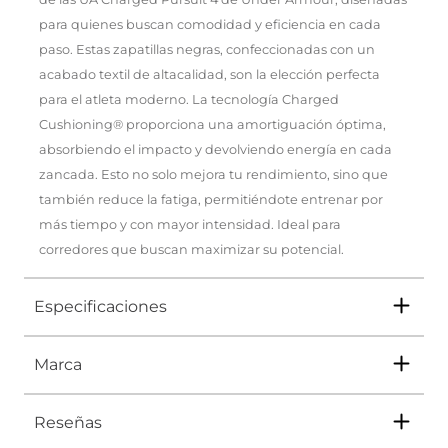
para quienes buscan comodidad y eficiencia en cada
paso. Estas zapatillas negras, confeccionadas con un
acabado textil de altacalidad, son la elección perfecta
para el atleta moderno. La tecnología Charged
Cushioning® proporciona una amortiguación óptima,
absorbiendo el impacto y devolviendo energía en cada
zancada. Esto no solo mejora tu rendimiento, sino que
también reduce la fatiga, permitiéndote entrenar por
más tiempo y con mayor intensidad. Ideal para
corredores que buscan maximizar su potencial.
Especificaciones
Marca
Tipo
TENIS
Ocasión
DEPORTIVO
Reseñas
Género
Hombre
En
Impuls
encuentras lo mejor de
Under