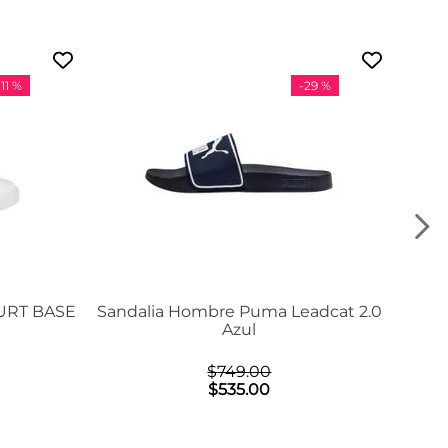
-
11 %
-
29 %
URT BASE
Sandalia Hombre Puma Leadcat 2.0
Azul
$
749
.
00
$
535
.
00