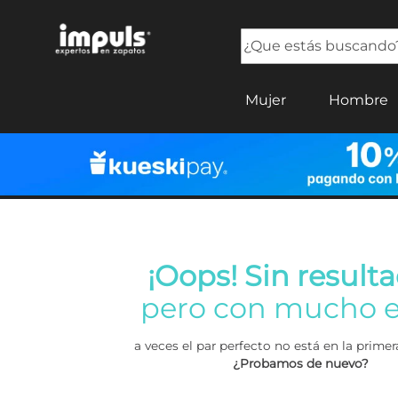
¿Que estás buscando?
TÉRMINOS MÁS BUSCADOS
Mujer
Hombre
1
.
tenis mujer
2
.
sandalias mujer
3
.
tenis hombre
4
.
botas mujer
5
.
tenis
¡Oops! Sin resulta
pero con mucho e
a veces el par perfecto no está en la prim
¿Probamos de nuevo?
Buscar