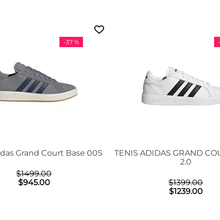
-
37 %
idas Grand Court Base 00S
TENIS ADIDAS GRAND CO
2.0
$
1499
.
00
$
945
.
00
$
1399
.
00
$
1239
.
00