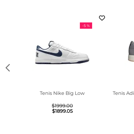
-
5 %
on Mid
Tenis Nike Big Low
Tenis Ad
$
1999
.
00
$
1899
.
05