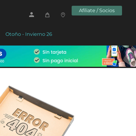
Afíliate / Socios
Otoño - Invierno 26