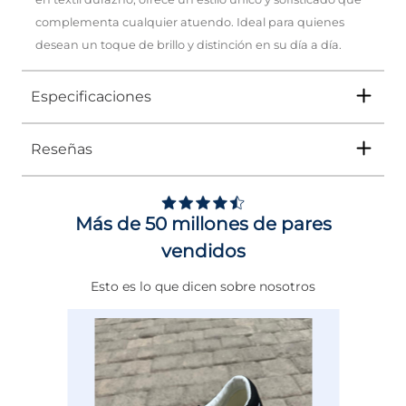
complementa cualquier atuendo. Ideal para quienes
desean un toque de brillo y distinción en su día a día.
Especificaciones
Reseñas
Tipo
SANDALIA
Ocasión
Casual
Más de 50 millones de pares
Género
Mujer
vendidos
Altura Tacón
DE 0 A 4 cms
Esto es lo que dicen sobre nosotros
Calce
NORMAL
Color
PLATA