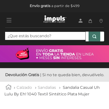
Envío gratis
a partir de $499
¿Que estás buscando?
TÉRMINOS MÁS BUSCADOS
1
.
tenis mujer
2
.
sandalias mujer
3
.
tenis hombre
Devolución Gratis
| Si no te queda bien, devuélvelo.
4
.
botas mujer
Calzado
Sandalias
Sandalia Casual Uh
5
.
tenis niña
Lulu By Eh! 1040 Textil Sintético Plata Mujer