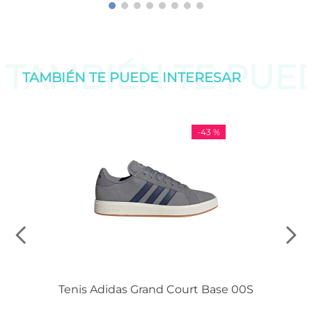
TAMBIÉN TE PU
TAMBIÉN TE PUEDE
INTERESAR
-
43 %
Tenis Adidas Grand Court Base 00S