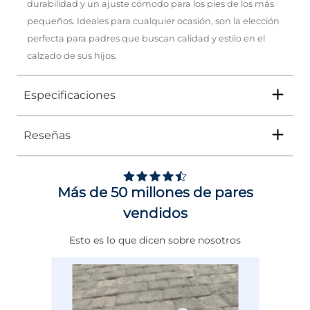
durabilidad y un ajuste cómodo para los pies de los más
pequeños. Ideales para cualquier ocasión, son la elección
perfecta para padres que buscan calidad y estilo en el
calzado de sus hijos.
Especificaciones
Reseñas
Tipo
TENIS
Ocasión
Casual
Más de 50 millones de pares
Género
Mujer
vendidos
Altura Tacón
DE 0 A 4 cms
Esto es lo que dicen sobre nosotros
Calce
NORMAL
Color
GRIS