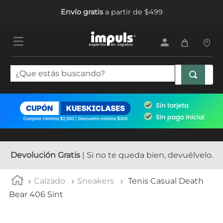
Envío gratis
a partir de $499
¿Que estás buscando?
TÉRMINOS MÁS BUSCADOS
1
.
tenis mujer
2
.
sandalias mujer
3
.
tenis hombre
Devolución Gratis
| Si no te queda bien, devuélvelo.
4
.
botas mujer
Calzado
Sneakers
Tenis Casual Death
5
.
tenis
Bear 406 Sint