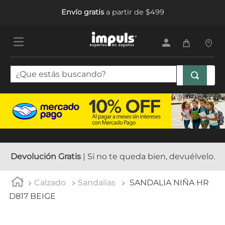
Envío gratis
a partir de $499
¿Que estás buscando?
TÉRMINOS MÁS BUSCADOS
1
.
tenis mujer
2
.
sandalias mujer
3
.
tenis hombre
Devolución Gratis
| Si no te queda bien, devuélvelo.
4
.
botas mujer
Calzado
Sandalias
SANDALIA NIÑA HR
5
.
tenis
D817 BEIGE