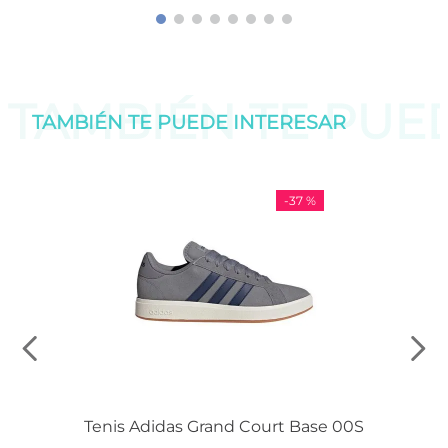
TAMBIÉN TE PU
TAMBIÉN TE PUEDE
INTERESAR
-
37 %
Tenis Adidas Grand Court Base 00S