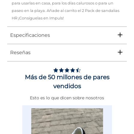
para usarlas en casa, para los días calurosos o para un
paseo en la playa. Añade al carrito el 2 Pack de sandalias
HR ¡Consíguelas en Impuls!
Especificaciones
Reseñas
Tipo
SANDALIA
Ocasión
Casual
Más de 50 millones de pares
Género
Niña
vendidos
Altura Tacón
DE 0 A 4 cms
Esto es lo que dicen sobre nosotros
Calce
NORMAL
Color
BEIGE