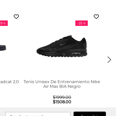
29 %
-
25 %
adcat 2.0
Tenis Unisex De Entrenamiento Nike
Air Max BIA Negro
$
1999
.
00
$
1508
.
00