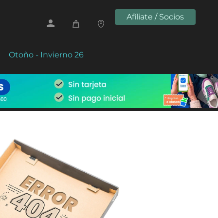
Afíliate / Socios
Otoño - Invierno 26