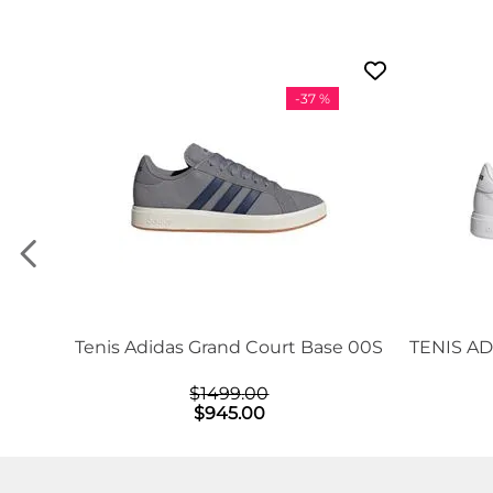
-
37 %
Tenis Adidas Grand Court Base 00S
TENIS A
$
1499
.
00
$
945
.
00