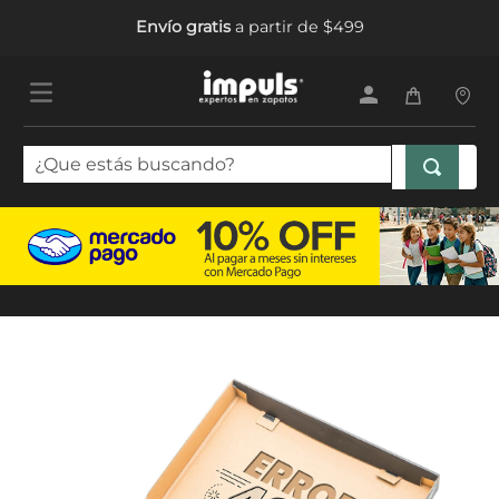
Envío gratis
a partir de $499
¿Que estás buscando?
TÉRMINOS MÁS BUSCADOS
1
.
tenis mujer
2
.
sandalias mujer
3
.
tenis hombre
4
.
botas mujer
5
.
tenis