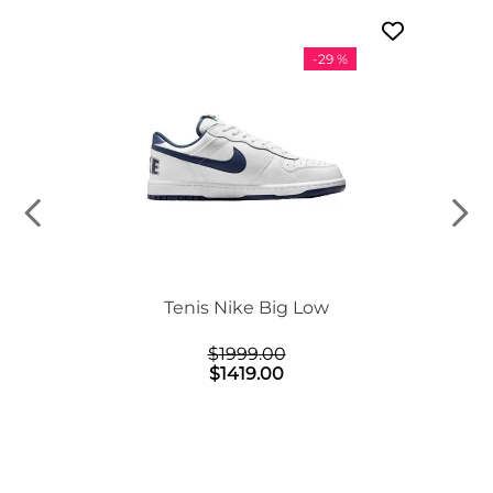
-
29 %
n Mid
Tenis Nike Big Low
$
1999
.
00
$
1419
.
00