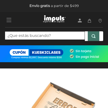
Envío gratis
a partir de $499
¿Que estás buscando?
TÉRMINOS MÁS BUSCADOS
1
.
tenis mujer
2
.
sandalias mujer
3
.
tenis hombre
4
.
botas mujer
5
.
tenis