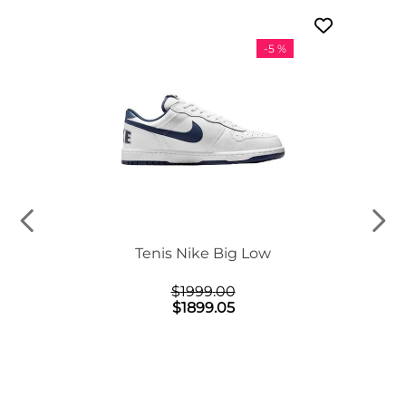
-
5 %
n Mid
Tenis Nike Big Low
$
1999
.
00
$
1899
.
05