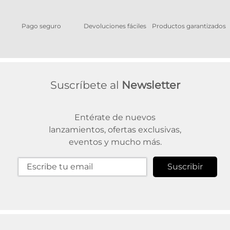
Pago seguro
Devoluciones fáciles
Productos garantizados
A
Suscríbete al
Newsletter
Entérate de nuevos
lanzamientos, ofertas exclusivas,
eventos y mucho más.
Suscribir