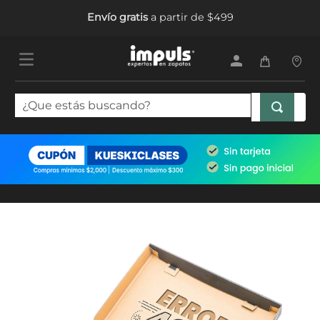
Envío gratis
a partir de $499
¿Que estás buscando?
TÉRMINOS MÁS BUSCADOS
1
.
tenis mujer
2
.
sandalias mujer
3
.
tenis hombre
4
.
botas mujer
5
.
tenis niña