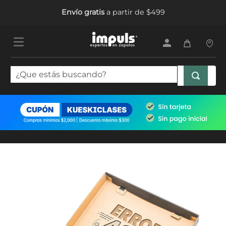
Envío gratis
a partir de $499
¿Que estás buscando?
TÉRMINOS MÁS BUSCADOS
1
.
tenis mujer
2
.
sandalias mujer
3
.
tenis hombre
4
.
botas mujer
5
.
tenis niña