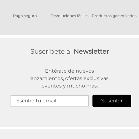
Pago seguro
Devoluciones fáciles
Productos garantizados
A
Suscríbete al
Newsletter
Entérate de nuevos
lanzamientos, ofertas exclusivas,
eventos y mucho más.
Suscribir