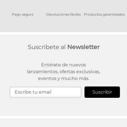
Pago seguro
Devoluciones fáciles
Productos garantizados
A
Suscríbete al
Newsletter
Entérate de nuevos
lanzamientos, ofertas exclusivas,
eventos y mucho más.
Suscribir