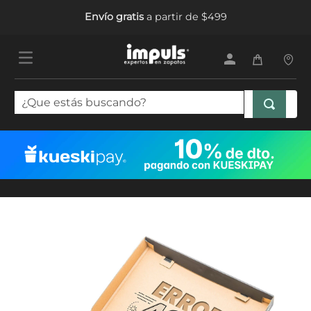
Envío gratis
a partir de $499
¿Que estás buscando?
TÉRMINOS MÁS BUSCADOS
1
.
tenis mujer
2
.
sandalias mujer
3
.
tenis hombre
4
.
botas mujer
5
.
tenis niña