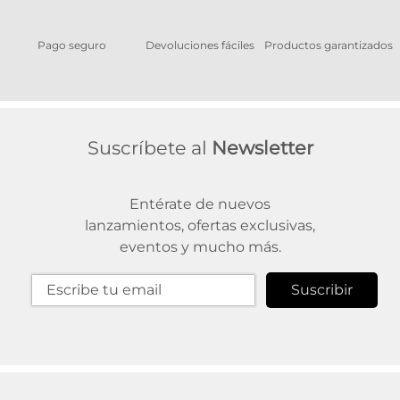
Pago seguro
Devoluciones fáciles
Productos garantizados
A
Suscríbete al
Newsletter
Entérate de nuevos
lanzamientos, ofertas exclusivas,
eventos y mucho más.
Suscribir