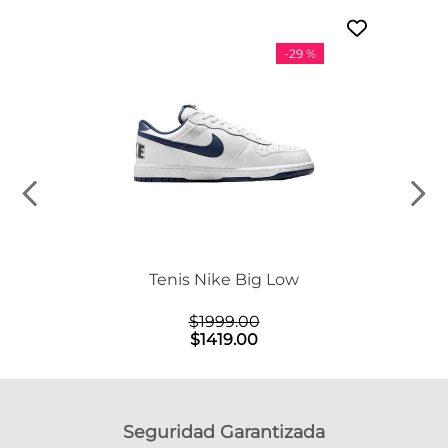
-
29 %
n Mid
Tenis Nike Big Low
$
1999
.
00
$
1419
.
00
Seguridad Garantizada