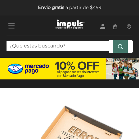
Envío gratis
a partir de $499
¿Que estás buscando?
TÉRMINOS MÁS BUSCADOS
1
.
sandalias mujer
2
.
tenis mujer
3
.
tenis hombre
4
.
botas mujer
5
.
tenis