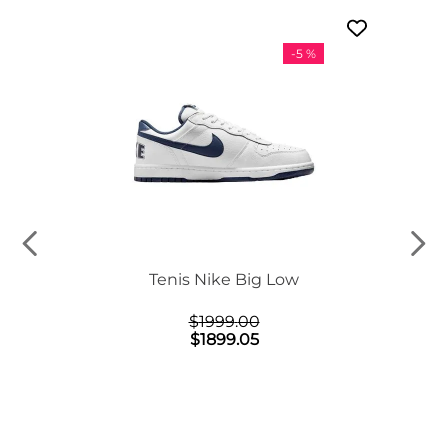
-
5 %
n Mid
Tenis Nike Big Low
$
1999
.
00
$
1899
.
05