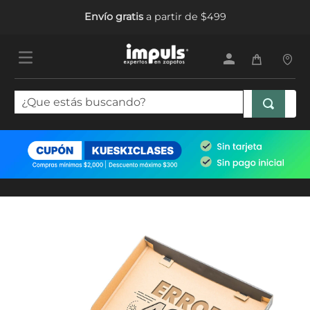
Envío gratis
a partir de $499
¿Que estás buscando?
TÉRMINOS MÁS BUSCADOS
1
.
tenis mujer
2
.
sandalias mujer
3
.
tenis hombre
4
.
botas mujer
5
.
tenis