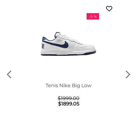
-
5 %
n Mid
Tenis Nike Big Low
$
1999
.
00
$
1899
.
05