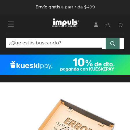
Envío gratis
a partir de $499
¿Que estás buscando?
TÉRMINOS MÁS BUSCADOS
1
.
tenis mujer
2
.
sandalias mujer
3
.
tenis hombre
4
.
botas mujer
5
.
tenis