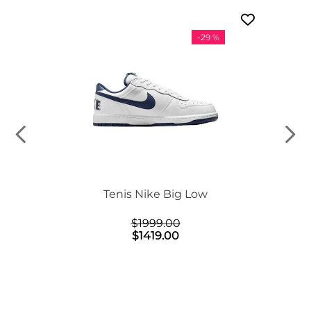
-
29 %
n Mid
Tenis Nike Big Low
$
1999
.
00
$
1419
.
00