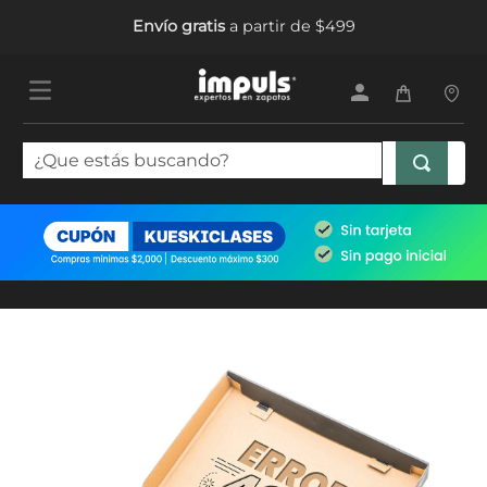
Envío gratis
a partir de $499
¿Que estás buscando?
TÉRMINOS MÁS BUSCADOS
1
.
tenis mujer
2
.
sandalias mujer
3
.
tenis hombre
4
.
botas mujer
5
.
tenis