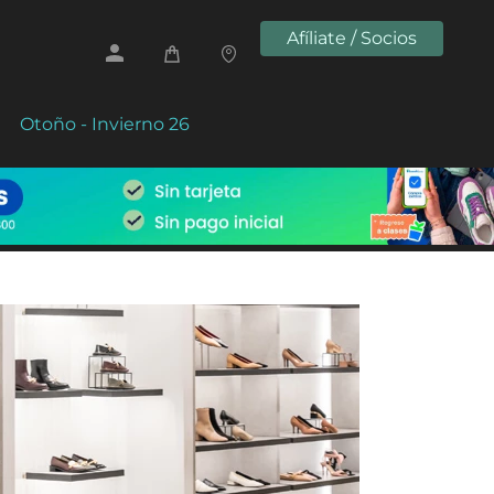
Afíliate / Socios
Otoño - Invierno 26