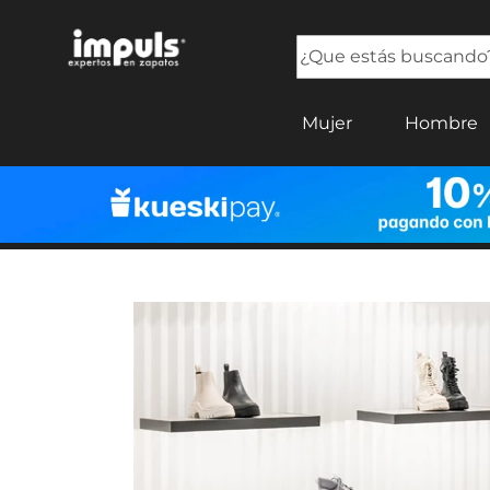
¿Que estás buscando?
TÉRMINOS MÁS BUSCADOS
Mujer
Hombre
1
.
tenis mujer
2
.
sandalias mujer
3
.
tenis hombre
4
.
botas mujer
5
.
tenis