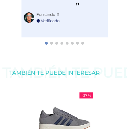
Fernando R
TAMBIÉN TE PU
TAMBIÉN TE PUEDE
INTERESAR
-
37 %