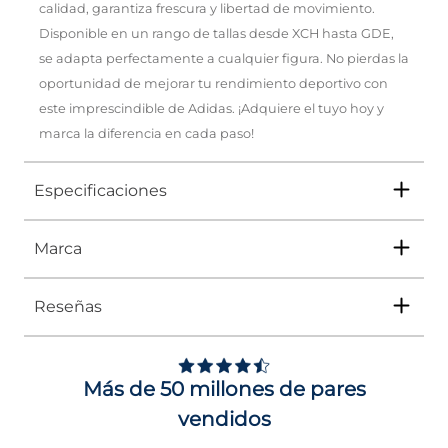
calidad, garantiza frescura y libertad de movimiento.
Disponible en un rango de tallas desde XCH hasta GDE,
se adapta perfectamente a cualquier figura. No pierdas la
oportunidad de mejorar tu rendimiento deportivo con
este imprescindible de Adidas. ¡Adquiere el tuyo hoy y
marca la diferencia en cada paso!
Especificaciones
Marca
Tipo
SHORT
Ocasión
DEPORTIVO
Reseñas
Género
Hombre
Adidas
ha sido líder durante décadas en el
ámbito de la moda y el deporte. Por eso,
Impus te trae una colección que rinde
Altura Tacón
NO APLICA
homenaje a su legado. Con una fusión de
Más de 50 millones de pares
clásicos reinventados y nuevos diseños, cada
Calce
NORMAL
pieza no solo está pensada para el
vendidos
rendimiento en la cancha o el gimnasio, sino
Color
BLANCO
que también se adapta perfectamente a tu