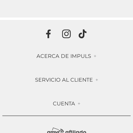
ACERCA DE IMPULS
+
Historia
SERVICIO AL CLIENTE
+
Misión & Visión
Términos & Condiciones
Contáctanos
CUENTA
+
Preguntas frecuentes
Compra Segura
Mi Cuenta
Política de Devolución
Sucursales