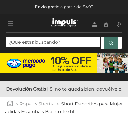
Envío gratis
a partir de $499
¿Que estás buscando?
TÉRMINOS MÁS BUSCADOS
1
.
sandalias mujer
2
.
tenis mujer
3
.
tenis hombre
Devolución Gratis
| Si no te queda bien, devuélvelo.
4
.
botas mujer
Ropa
Shorts
Short Deportivo para Mujer
5
.
tenis
adidas Essentials Blanco Textil