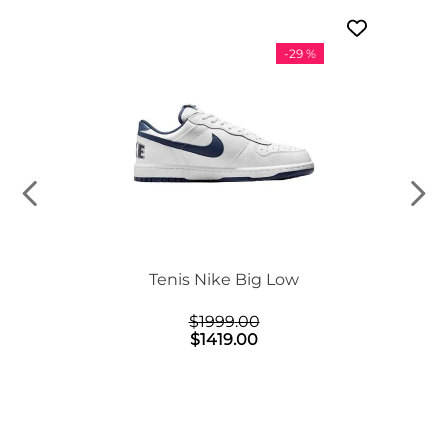
-
29 %
n Mid
Tenis Nike Big Low
$
1999
.
00
$
1419
.
00