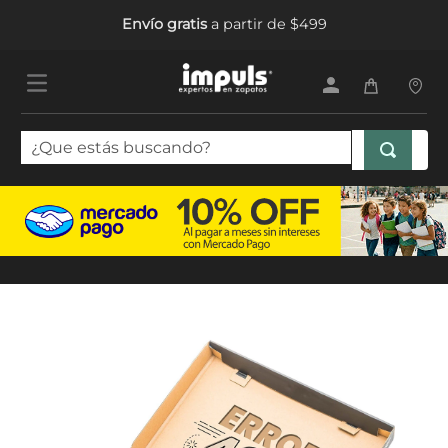
Envío gratis
a partir de $499
¿Que estás buscando?
TÉRMINOS MÁS BUSCADOS
1
.
sandalias mujer
2
.
tenis mujer
3
.
tenis hombre
4
.
botas mujer
5
.
tenis