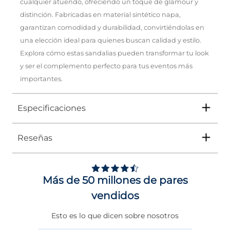
cualquier atuendo, ofreciendo un toque de glamour y
distinción. Fabricadas en material sintético napa,
garantizan comodidad y durabilidad, convirtiéndolas en
una elección ideal para quienes buscan calidad y estilo.
Explora cómo estas sandalias pueden transformar tu look
y ser el complemento perfecto para tus eventos más
importantes.
Especificaciones
Reseñas
Tipo
SANDALIA
Ocasión
Vestir
Más de 50 millones de pares
Género
Mujer
vendidos
Altura Tacón
ENTRE 7 Y 8 CMS
Esto es lo que dicen sobre nosotros
Calce
NORMAL