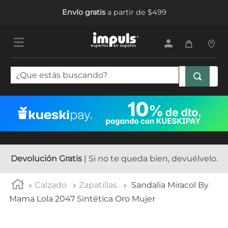
Envío gratis
a partir de $499
¿Que estás buscando?
TÉRMINOS MÁS BUSCADOS
1
.
tenis mujer
2
.
sandalias mujer
3
.
tenis hombre
Devolución Gratis
| Si no te queda bien, devuélvelo.
4
.
botas mujer
Calzado
Zapatillas
Sandalia Miracol By
5
.
tenis
Mama Lola 2047 Sintética Oro Mujer