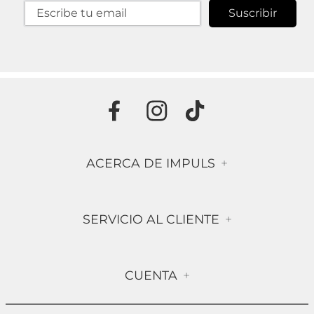
Suscribir
ACERCA DE IMPULS
+
Historia
SERVICIO AL CLIENTE
+
Misión & Visión
Términos & Condiciones
Contáctanos
CUENTA
+
Preguntas frecuentes
Compra Segura