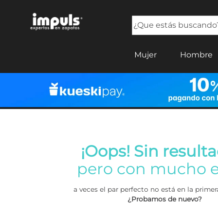
¿Que estás buscando?
TÉRMINOS MÁS BUSCADOS
Mujer
Hombre
1
.
tenis mujer
2
.
sandalias mujer
3
.
tenis hombre
4
.
botas mujer
5
.
tenis
¡Oops! Sin resulta
pero con mucho e
a veces el par perfecto no está en la prim
¿Probamos de nuevo?
Buscar