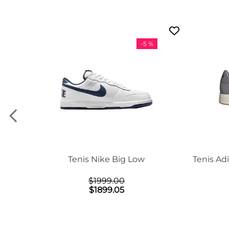
-
5 %
on Mid
Tenis Nike Big Low
Tenis Ad
$
1999
.
00
$
1899
.
05