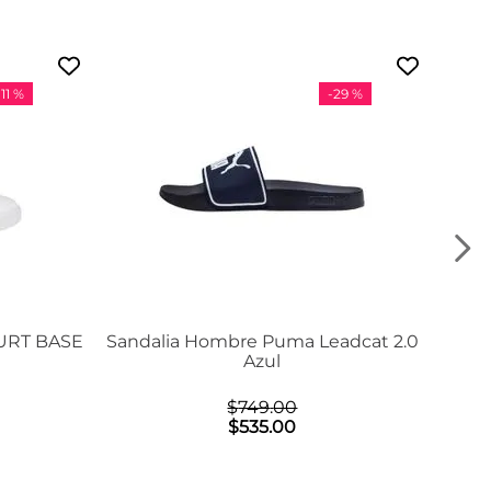
-
11 %
-
29 %
URT BASE
Sandalia Hombre Puma Leadcat 2.0
Azul
$
749
.
00
$
535
.
00