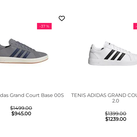
-
37 %
idas Grand Court Base 00S
TENIS ADIDAS GRAND CO
2.0
$
1499
.
00
$
945
.
00
$
1399
.
00
$
1239
.
00