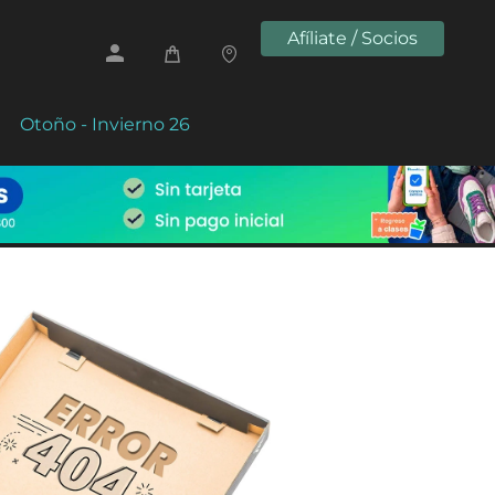
Afíliate / Socios
Otoño - Invierno 26