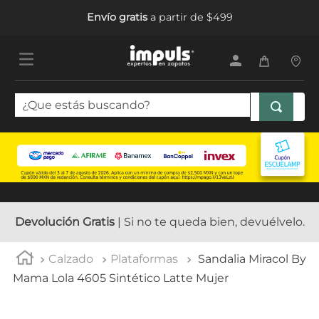
Envío gratis
a partir de $499
¿Que estás buscando?
TÉRMINOS MÁS BUSCADOS
1
.
tenis mujer
2
.
sandalias mujer
3
.
tenis hombre
Devolución Gratis
| Si no te queda bien, devuélvelo.
4
.
botas mujer
Calzado
Plataformas
Sandalia Miracol By
5
.
tenis
Mama Lola 4605 Sintético Latte Mujer