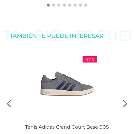
TAMBIÉN TE PU
TAMBIÉN TE PUEDE
INTERESAR
-
37 %
Tenis Adidas Grand Court Base 00S