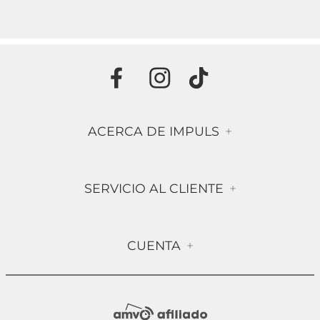
ACERCA DE IMPULS
+
Historia
SERVICIO AL CLIENTE
+
Misión & Visión
Términos & Condiciones
Contáctanos
CUENTA
+
Preguntas frecuentes
Compra Segura
Mi Cuenta
Política de Devolución
Sucursales