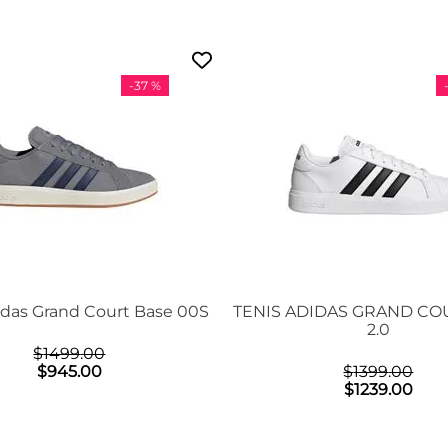
-
37 %
idas Grand Court Base 00S
TENIS ADIDAS GRAND CO
2.0
$
1499
.
00
$
945
.
00
$
1399
.
00
$
1239
.
00