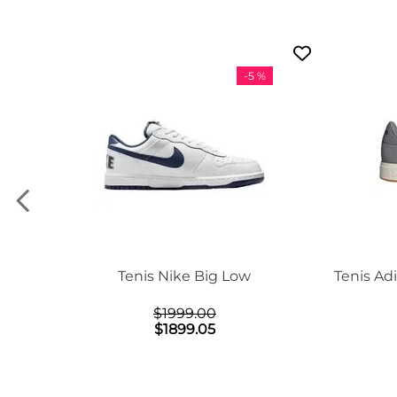
-
5 %
on Mid
Tenis Nike Big Low
Tenis Ad
$
1999
.
00
$
1899
.
05