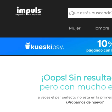
¿Que estás buscando?
TÉRMINOS MÁS BUSCADOS
Mujer
Hombre
1
.
tenis mujer
2
.
sandalias mujer
3
.
tenis hombre
4
.
botas mujer
5
.
tenis
¡Oops! Sin resulta
pero con mucho e
a veces el par perfecto no está en la prim
¿Probamos de nuevo?
Buscar