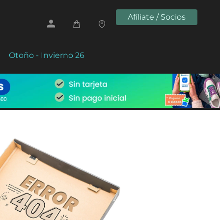
Afíliate / Socios
Otoño - Invierno 26