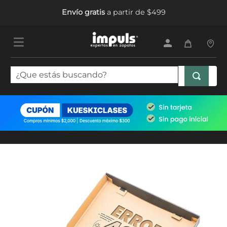
Envío gratis
a partir de $499
¿Que estás buscando?
TÉRMINOS MÁS BUSCADOS
1
.
tenis mujer
2
.
sandalias mujer
3
.
tenis hombre
4
.
botas mujer
5
.
tenis niña