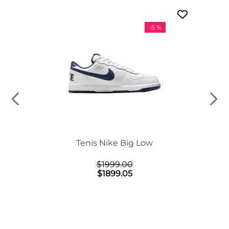
-
5 %
n Mid
Tenis Nike Big Low
$
1999
.
00
$
1899
.
05