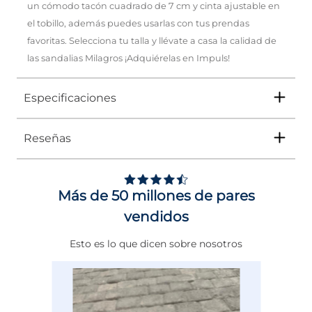
un cómodo tacón cuadrado de 7 cm y cinta ajustable en
el tobillo, además puedes usarlas con tus prendas
favoritas. Selecciona tu talla y llévate a casa la calidad de
las sandalias Milagros ¡Adquiérelas en Impuls!
Especificaciones
Reseñas
Tipo
SANDALIA
Ocasión
Vestir
Más de 50 millones de pares
Género
Mujer
vendidos
Altura Tacón
ENTRE 7 Y 8 CMS
Esto es lo que dicen sobre nosotros
Calce
NORMAL
Color
CAFE