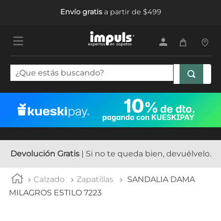
Envío gratis
a partir de $499
¿Que estás buscando?
TÉRMINOS MÁS BUSCADOS
1
.
tenis mujer
2
.
sandalias mujer
3
.
tenis hombre
Devolución Gratis
| Si no te queda bien, devuélvelo.
4
.
botas mujer
Calzado
Zapatillas
SANDALIA DAMA
5
.
tenis
MILAGROS ESTILO 7223