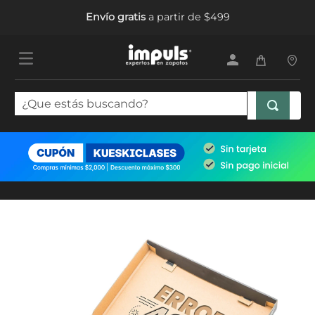
Envío gratis
a partir de $499
¿Que estás buscando?
TÉRMINOS MÁS BUSCADOS
1
.
tenis mujer
2
.
sandalias mujer
3
.
tenis hombre
4
.
botas mujer
5
.
tenis niña