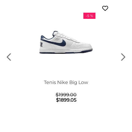
-
5 %
n Mid
Tenis Nike Big Low
$
1999
.
00
$
1899
.
05