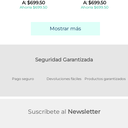
A:
$
699
.
50
A:
$
699
.
50
Ahorra
$
699
.
50
Ahorra
$
699
.
50
Mostrar más
Seguridad Garantizada
Pago seguro
Devoluciones fáciles
Productos garantizados
A
Suscríbete al
Newsletter