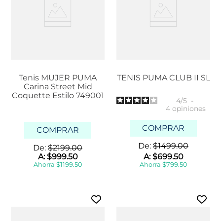
Tenis MUJER PUMA
TENIS PUMA CLUB II SL
Carina Street Mid
Coquette Estilo 749001
4
/
5
-
4
opiniones
COMPRAR
COMPRAR
De:
$
1499
.
00
De:
$
2199
.
00
A:
$
999
.
50
A:
$
699
.
50
Ahorra
$
1199
.
50
Ahorra
$
799
.
50