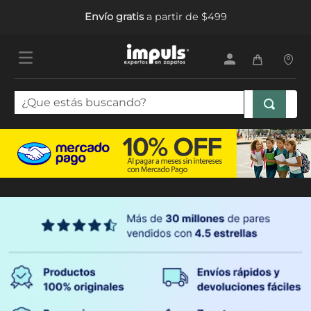
Envío gratis
a partir de $499
¿Que estás buscando?
TÉRMINOS MÁS BUSCADOS
1
.
sandalias mujer
2
.
tenis mujer
3
.
tenis hombre
4
.
botas mujer
5
.
tenis