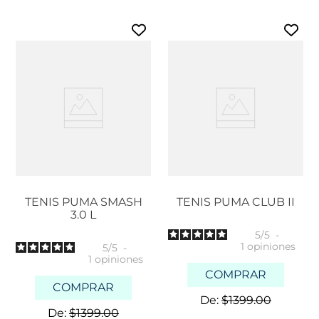
TENIS PUMA SMASH
TENIS PUMA CLUB II
3.0 L
5
/
5
-
1
opiniones
5
/
5
-
1
opiniones
COMPRAR
COMPRAR
De:
$
1399
.
00
De:
$
1399
.
00