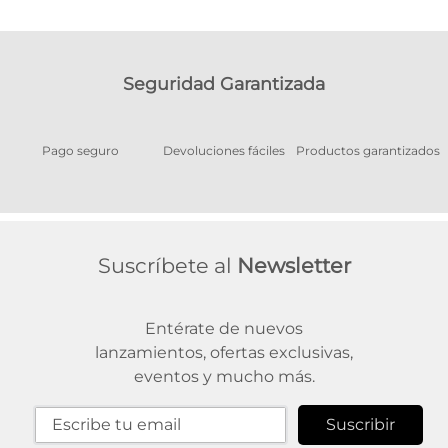
Seguridad Garantizada
Pago seguro
Devoluciones fáciles
Productos garantizados
A
Suscríbete al
Newsletter
Entérate de nuevos
lanzamientos, ofertas exclusivas,
eventos y mucho más.
Suscribir