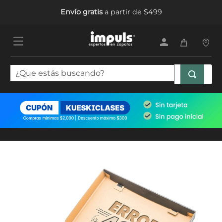
Envío gratis
a partir de $499
¿Que estás buscando?
TÉRMINOS MÁS BUSCADOS
1
.
tenis mujer
2
.
sandalias mujer
3
.
tenis hombre
4
.
botas mujer
5
.
tenis