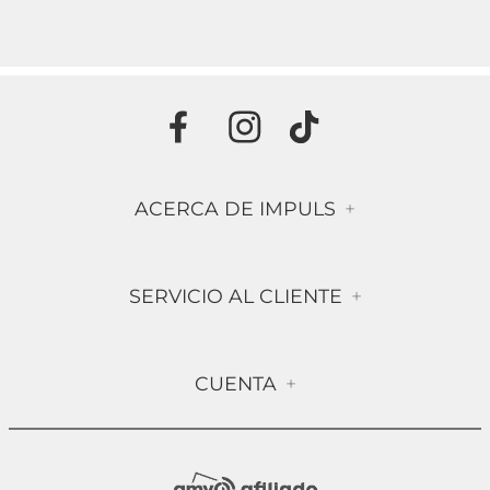
ACERCA DE IMPULS
+
Historia
SERVICIO AL CLIENTE
+
Misión & Visión
Términos & Condiciones
Contáctanos
CUENTA
+
Preguntas frecuentes
Compra Segura
Mi Cuenta
Política de Devolución
Sucursales