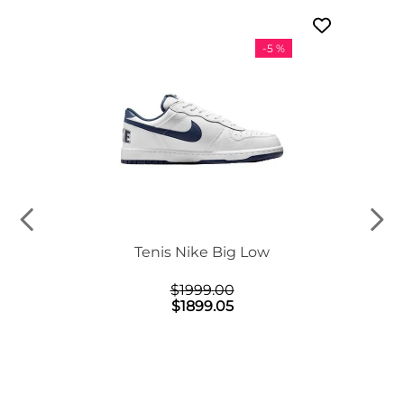
-
5 %
n Mid
Tenis Nike Big Low
$
1999
.
00
$
1899
.
05